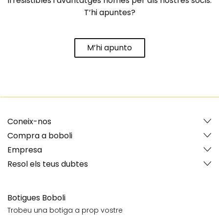
irresistibles i avantatges només per als nostres socis.
T’hi apuntes?
M’hi apunto
Coneix-nos
Compra a boboli
Empresa
Resol els teus dubtes
Botigues Boboli
Trobeu una botiga a prop vostre