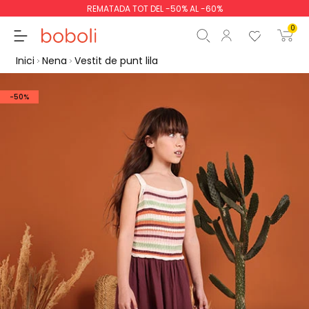
REMATADA TOT DEL -50% AL -60%
0
Inici
Nena
Vestit de punt lila
-50%
Subtotal
0,00 €
Total
0,00 €
Continua
Començar la comand