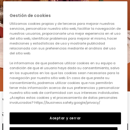
Gestión de cookies
Utilizamos cookies propias y de terceros para mejorar nuestros
servicios, personalizar nuestro sitio web, facilitar la navegación de
nuestros usuarios, proporcionarle una mejor experiencia en el uso
del sitio web, identificar problemas para mejorar el mismo, hacer
mediciones y estadísticas de uso y mostrarle publicidad
relacionada con sus preferencias mediante el análisis del uso
del sitio web.
Le informamos de que podemos utilizar cookies en su equipo a
condición de que el usuario haya dado su consentimiento, salvo
en los supuestos en los que las cookies sean necesarias para la
navegación por nuestro sitio web. En caso de que preste su
consentimiento, podremos utilizar cookies que nos permitirán
1
2
3
4
5
6
tener más información acerca de sus preferencias y personalizar
nuestro sitio web de conformidad con sus intereses individuales.
¿Aceptas estas cookies y el procesamiento de datos personales
Vestit de punt lila
involucrados? https://business.safety.google/privacy/
39,95 €
19,95 €
Aceptar y cerrar
Afegir