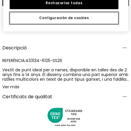
Rechazarlas todas
Configuración de cookies
Guardar
Comparteix
Descripció
REFERÈNCIA:433134-6125-SS26
Vestit de punt ideal per a nenes, disponible en talles des de 2
anys fins a 14 anys. El disseny combina una part superior amb
ratlles multicolors en teixit de punt tipus ganxet, i una faldilla
de punt llis en to pruna. El top té tirants prims, és perfecte per
Ver más
a dies càlids, ofereix comoditat i estil. El material lleuger i
transpirable el fa ideal per combinar amb jaquetes lleugeres
Certificats de qualitat
o accessoris colorits, perfecte per a ocasions casuals o més
formals. Un vestit versàtil que aporta un toc colorit al
guarda-roba de qualsevol nena.