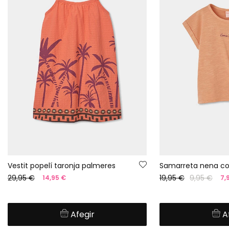
Vestit popelí taronja palmeres
Samarreta nena co
29,95 €
19,95 €
9,95 €
14,95 €
7,
Afegir
A