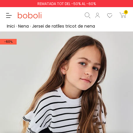
REMATADA TOT DEL -50% AL -60%
0
Inici
Nena
Jersei de ratlles tricot de nena
-60%
Subtotal
0,00 €
Total
0,00 €
Continua
Començar la comand