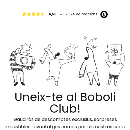
-
4,56
2.374 Valoracions
Uneix-te al Boboli
Club!
Gaudiràs de descomptes exclusius, sorpreses
irresistibles i avantatges només per als nostres socis.