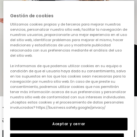
Gestión de cookies
Utilizamos cookies propias y de terceros para mejorar nuestros
servicios, personalizar nuestro sitio web, facilitar la navegación de
nuestros usuarios, proporcionarle una mejor experiencia en el uso
del sitio web, identificar problemas para mejorar el mismo, hacer
mediciones y estadísticas de uso y mostrarle publicidad
relacionada con sus preferencias mediante el análisis del uso
del sitio web.
Le informamos de que podemos utilizar cookies en su equipo a
condición de que el usuario haya dado su consentimiento, salvo
en los supuestos en los que las cookies sean necesarias para la
navegación por nuestro sitio web. En caso de que preste su
consentimiento, podremos utilizar cookies que nos permitirán
1
2
3
4
5
tener más información acerca de sus preferencias y personalizar
nuestro sitio web de conformidad con sus intereses individuales.
¿Aceptas estas cookies y el procesamiento de datos personales
Jersei de ratlles tricot de nena
involucrados? https://business.safety.google/privacy/
35,95 €
17,95 €
14,35 €
Aceptar y cerrar
Afegir