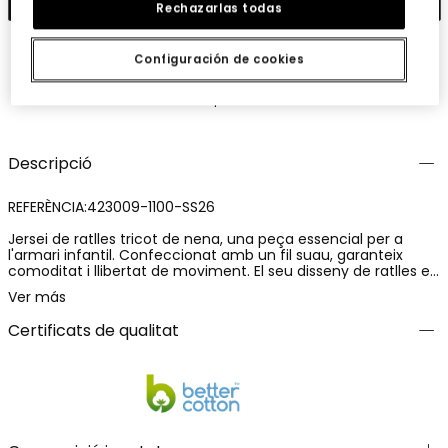
Rechazarlas todas
Configuración de cookies
Guardar
Comparteix
Descripció
REFERÈNCIA:423009-1100-SS26
Jersei de ratlles tricot de nena, una peça essencial per a
l'armari infantil. Confeccionat amb un fil suau, garanteix
comoditat i llibertat de moviment. El seu disseny de ratlles en
blanc i negre teixides el converteix en una opció versàtil per
Ver más
combinar amb diverses peces. Disponible en talles des de 2
anys fins a 14 anys, s'adapta al creixement de les nenes.
Certificats de qualitat
Perfecte per a l'ús diari o per a ocasions especials, aquest
jersei és una opció pràctica i elegant per a qualsevol ocasió.