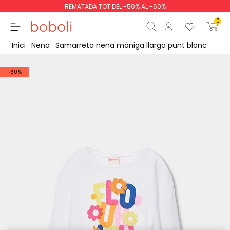
REMATADA TOT DEL -50% AL -60%
0
Inici
Nena
Samarreta nena màniga llarga punt blanc
-60%
Subtotal
0,00 €
Total
0,00 €
Continua
Començar la comand