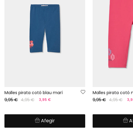
Malles pirata cotó blau marí
Malles pirata cotó
9,95 €
4,95 €
9,95 €
4,95 €
3,95 €
3,9
Afegir
A