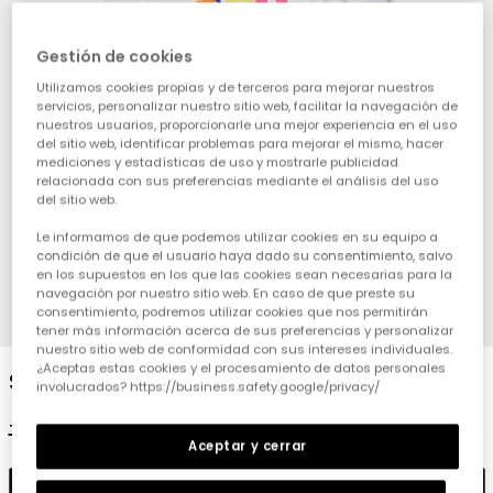
Gestión de cookies
Utilizamos cookies propias y de terceros para mejorar nuestros
servicios, personalizar nuestro sitio web, facilitar la navegación de
nuestros usuarios, proporcionarle una mejor experiencia en el uso
del sitio web, identificar problemas para mejorar el mismo, hacer
mediciones y estadísticas de uso y mostrarle publicidad
relacionada con sus preferencias mediante el análisis del uso
del sitio web.
Le informamos de que podemos utilizar cookies en su equipo a
condición de que el usuario haya dado su consentimiento, salvo
en los supuestos en los que las cookies sean necesarias para la
navegación por nuestro sitio web. En caso de que preste su
consentimiento, podremos utilizar cookies que nos permitirán
1
2
3
4
tener más información acerca de sus preferencias y personalizar
nuestro sitio web de conformidad con sus intereses individuales.
¿Aceptas estas cookies y el procesamiento de datos personales
Samarreta nena màniga llarga punt blanc
involucrados? https://business.safety.google/privacy/
19,95 €
9,95 €
7,95 €
Aceptar y cerrar
Afegir