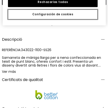
Rechazarlas todas
Configuración de cookies
Guardar
Comparteix
Descripció
REFERÈNCIA:343022-1100-SS26
Samarreta de màniga llarga per a nena confeccionada en
teixit de punt blanc, ofereix confort i estil. Presenta un
disseny divertit amb lletres i flors de colors vius al davant.
Acabada amb un nus lateral que li dóna un toc modern i
Ver más
desenfadat. Ideal per a edats des de 12 mesos fins a 14 anys.
Perfecta per combinar amb texans o faldilles en els dies
Certificats de qualitat
frescos de tardor i hivern, aportant un look casual i alegre.