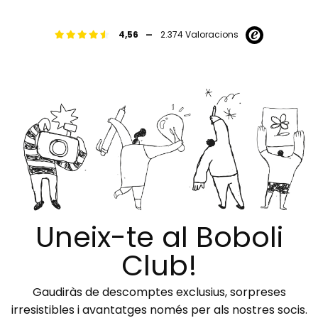
-
4,56
2.374 Valoracions
Uneix-te al Boboli
Club!
Gaudiràs de descomptes exclusius, sorpreses
irresistibles i avantatges només per als nostres socis.