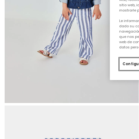
sitio web, 
mostrarle p
Le informa
dado su co
navegación
que nos pe
web de con
datos pers
Configu