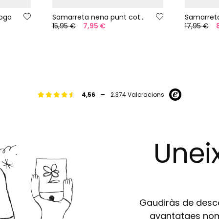
roga
Samarreta nena punt cotó blanc
15,95 €
7,95 €
17,95 €
-
4,56
2.374 Valoracions
Uneix
Gaudiràs de descom
avantatges nomé