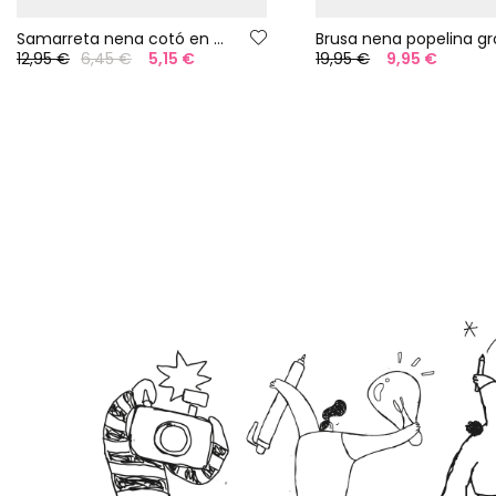
Samarreta nena cotó en blanc
Brusa nena popelina g
12,95 €
6,45 €
5,15 €
19,95 €
9,95 €