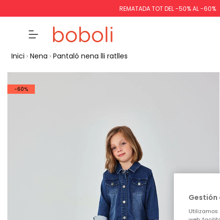
REMATADA TOT DEL -50% AL -60%
Inici
Nena
Pantaló nena lli ratlles
-60%
Gestión 
Utilizamos 
web, facili