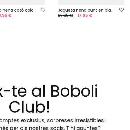
Samarreta nena cotó color blanc
Jaqueta nena punt en blanc
8,95 €
35,95 €
17,95 €
-te al Boboli
Club!
ptes exclusius, sorpreses irresistibles i
s per als nostres socis. T’hi apuntes?