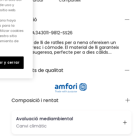
Guardar
Comparteix
de uso y
itio web.
Descripció
ario haya
 para la
ilizar cookies
REFERÈNCIA:343011-9812-SS26
stro sitio
samiento de
Pantalons de lli de ratlles per a nena ofereixen un
aspecte fresc i còmode. El material de lli garanteix
frescor i lleugeresa, perfecte per a dies càlids.
Presenten un disseny de ratlles verticals en blau i blanc
Ver más
que afegeix un toc clàssic i elegant. La cintura ajustable
r y cerrar
aporta comoditat i un ajust perfecte. Disponibles en
Certificats de qualitat
talles des de 12 mesos fins a 14 anys, són una opció
versàtil per combinar amb samarretes o bruses en
tonalitats clares per a un look estiuenc.
Composició i rentat