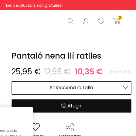
Les devolucions són gratuïtes!
Total
0,00 €
0
Començar la comanda
Pantaló nena lli ratlles
25,95 €
12,95 €
10,35 €
Selecciona la talla
Afegir
stro sitio
en el uso del