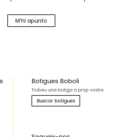
M’hi apunto
s
Botigues Boboli
Trobeu una botiga a prop vostre
Buscar botigues
Segueix-nos