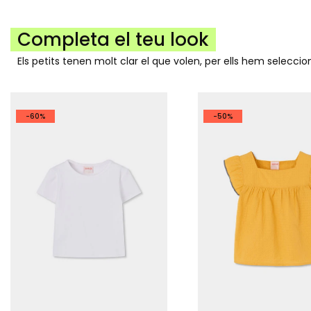
Completa el teu look
Els petits tenen molt clar el que volen, per ells hem selecc
-60%
-50%