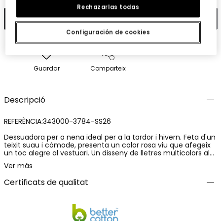
Rechazarlas todas
Afegir
Configuración de cookies
Guardar
Comparteix
Descripció
REFERÈNCIA:343000-3784-SS26
Dessuadora per a nena ideal per a la tardor i hivern. Feta d'un
teixit suau i còmode, presenta un color rosa viu que afegeix
un toc alegre al vestuari. Un disseny de lletres multicolors al
davant diu "DOING MY BEST", aportant un missatge positiu.
Ver más
Amb coll rodó i mànigues llargues, és perfecta per als dies
freds. Disponible en talles de 4 a 16 anys, combina estil i
Certificats de qualitat
comoditat, sent una opció versàtil per a diverses ocasions.