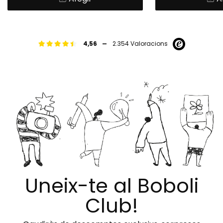
-
4,56
2.354 Valoracions
Uneix-te al Boboli
Club!