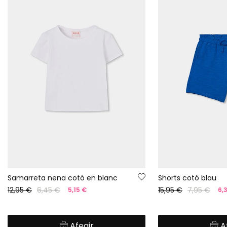
Samarreta nena cotó en blanc
Shorts cotó blau
12,95 €
6,45 €
15,95 €
7,95 €
5,15 €
6,
Afegir
A