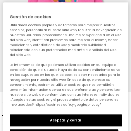
Gestión de cookies
Utilizamos cookies propias y de terceros para mejorar nuestros
servicios, personalizar nuestro sitio web, facilitar la navegación de
nuestros usuarios, proporcionarle una mejor experiencia en el uso
del sitio web, identificar problemas para mejorar el mismo, hacer
mediciones y estadísticas de uso y mostrarle publicidad
relacionada con sus preferencias mediante el análisis del uso
del sitio web.
Le informamos de que podemos utilizar cookies en su equipo a
condición de que el usuario haya dado su consentimiento, salvo
en los supuestos en los que las cookies sean necesarias para la
navegación por nuestro sitio web. En caso de que preste su
1
2
3
4
consentimiento, podremos utilizar cookies que nos permitirán
tener más información acerca de sus preferencias y personalizar
nuestro sitio web de conformidad con sus intereses individuales.
¿Aceptas estas cookies y el procesamiento de datos personales
Jersei nena cotó estampat rosa
involucrados? https://business.safety.google/privacy/
29,95 €
14,95 €
11,95 €
Aceptar y cerrar
*Descuento aplicado sobre precio de temporada