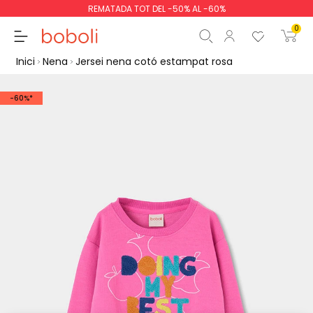
REMATADA TOT DEL -50% AL -60%
0
Inici
Nena
Jersei nena cotó estampat rosa
-60%*
Subtotal
0,00 €
Total
0,00 €
Continua
Començar la comand