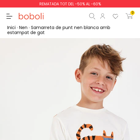
REMATADA TOT DEL -50% AL -60%
0
Inici
Nen
Samarreta de punt nen blanca amb
estampat de gat
Subtotal
0,00 €
Total
0,00 €
Continua
Començar la comand