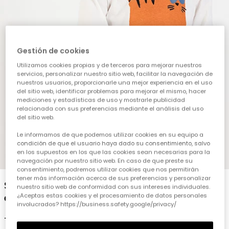
Gestión de cookies
Utilizamos cookies propias y de terceros para mejorar nuestros
servicios, personalizar nuestro sitio web, facilitar la navegación de
nuestros usuarios, proporcionarle una mejor experiencia en el uso
del sitio web, identificar problemas para mejorar el mismo, hacer
mediciones y estadísticas de uso y mostrarle publicidad
relacionada con sus preferencias mediante el análisis del uso
del sitio web.
Le informamos de que podemos utilizar cookies en su equipo a
condición de que el usuario haya dado su consentimiento, salvo
en los supuestos en los que las cookies sean necesarias para la
1
2
3
4
5
navegación por nuestro sitio web. En caso de que preste su
consentimiento, podremos utilizar cookies que nos permitirán
tener más información acerca de sus preferencias y personalizar
Samarreta de punt nen blanca amb
nuestro sitio web de conformidad con sus intereses individuales.
estampat de gat
¿Aceptas estas cookies y el procesamiento de datos personales
involucrados? https://business.safety.google/privacy/
12,95 €