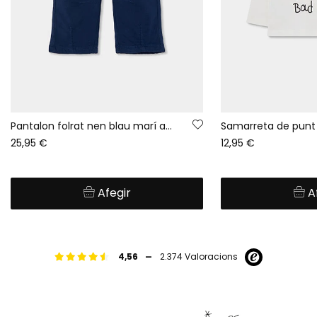
Pantalon folrat nen blau marí amb cordó
25,95 €
12,95 €
Afegir
A
-
4,56
2.374 Valoracions