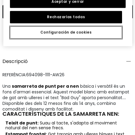
Aceptar y cerrar
Afegir
Rechazarlas todas
Configuración de cookies
Guardar
Comparteix
Descripció
REFERÈNCIA:694098-1111-AW26
Una
samarreta de punt per a nen
bàsica i versàtil és un
fons d'armari essencial. Aquest model blanc amb estampat
de gat amb ulleres i el text "Bad Guy" aporta personalitat.
Disponible des dels 12 mesos fins als 14 anys, combina
comoditat i disseny amb facilitat.
CARACTERÍSTIQUES DE LA SAMARRETA NEN:
Teixit de punt:
Suau al tacte, s'adapta al moviment
natural del nen sense frecs.
Estampat frontal:
Gat taronja amb ulleres blaves i text