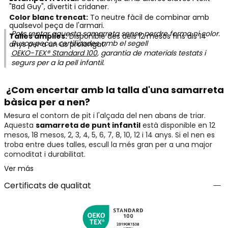
"Bad Guy", divertit i cridaner.
Color blanc trencat:
To neutre fàcil de combinar amb
qualsevol peça de l'armari.
Pots rentar aquesta samarreta sense perdre forma ni color.
Talles àmplies:
Disponible des dels 12 mesos fins als 14
Busca peces certificades amb el segell
anys per a un ús prolongat.
OEKO-TEX® Standard 100
, garantia de materials testats i
segurs per a la pell infantil.
¿Com encertar amb la talla d'una samarreta
bàsica per a nen?
Mesura el contorn de pit i l'alçada del nen abans de triar.
Aquesta
samarreta de punt infantil
està disponible en 12
mesos, 18 mesos, 2, 3, 4, 5, 6, 7, 8, 10, 12 i 14 anys. Si el nen es
troba entre dues talles, escull la més gran per a una major
comoditat i durabilitat.
Ver más
Certificats de qualitat