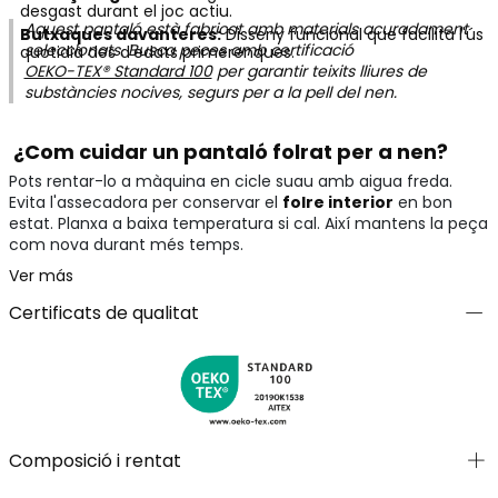
desgast durant el joc actiu.
Aquest pantaló està fabricat amb materials acuradament
Butxaques davanteres:
Disseny funcional que facilita l'ús
seleccionats. Busca peces amb certificació
quotidià des d'edats primerenques.
OEKO-TEX® Standard 100
per garantir teixits lliures de
substàncies nocives, segurs per a la pell del nen.
¿Com cuidar un pantaló folrat per a nen?
Pots rentar-lo a màquina en cicle suau amb aigua freda.
Evita l'assecadora per conservar el
folre interior
en bon
estat. Planxa a baixa temperatura si cal. Així mantens la peça
com nova durant més temps.
Ver más
Certificats de qualitat
Composició i rentat