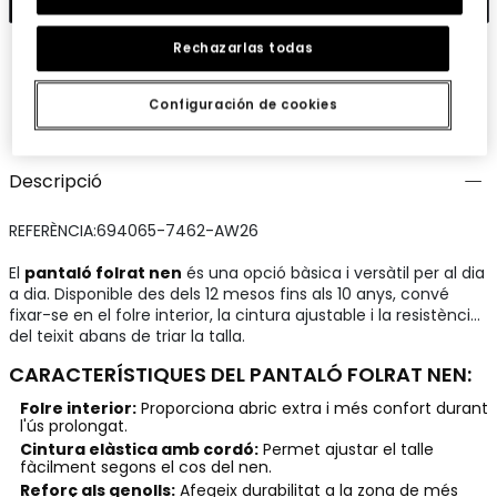
Rechazarlas todas
Configuración de cookies
Guardar
Comparteix
Descripció
REFERÈNCIA:694065-7462-AW26
El
pantaló folrat nen
és una opció bàsica i versàtil per al dia
a dia. Disponible des dels 12 mesos fins als 10 anys, convé
fixar-se en el folre interior, la cintura ajustable i la resistència
del teixit abans de triar la talla.
CARACTERÍSTIQUES DEL PANTALÓ FOLRAT NEN:
Folre interior:
Proporciona abric extra i més confort durant
l'ús prolongat.
Cintura elàstica amb cordó:
Permet ajustar el talle
fàcilment segons el cos del nen.
Reforç als genolls:
Afegeix durabilitat a la zona de més