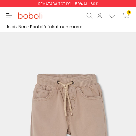
REMATADA TOT DEL -50% AL -60%
0
Inici
Nen
Pantaló folrat nen marró
Subtotal
0,00 €
Total
0,00 €
Continua
Començar la comand