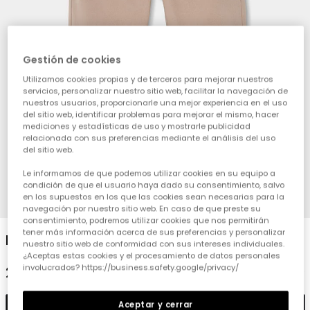
Gestión de cookies
Utilizamos cookies propias y de terceros para mejorar nuestros
servicios, personalizar nuestro sitio web, facilitar la navegación de
nuestros usuarios, proporcionarle una mejor experiencia en el uso
del sitio web, identificar problemas para mejorar el mismo, hacer
mediciones y estadísticas de uso y mostrarle publicidad
relacionada con sus preferencias mediante el análisis del uso
del sitio web.
Le informamos de que podemos utilizar cookies en su equipo a
condición de que el usuario haya dado su consentimiento, salvo
en los supuestos en los que las cookies sean necesarias para la
1
2
3
4
navegación por nuestro sitio web. En caso de que preste su
consentimiento, podremos utilizar cookies que nos permitirán
tener más información acerca de sus preferencias y personalizar
Pantaló folrat nen marró
nuestro sitio web de conformidad con sus intereses individuales.
¿Aceptas estas cookies y el procesamiento de datos personales
involucrados? https://business.safety.google/privacy/
25,95 €
Aceptar y cerrar
Afegir