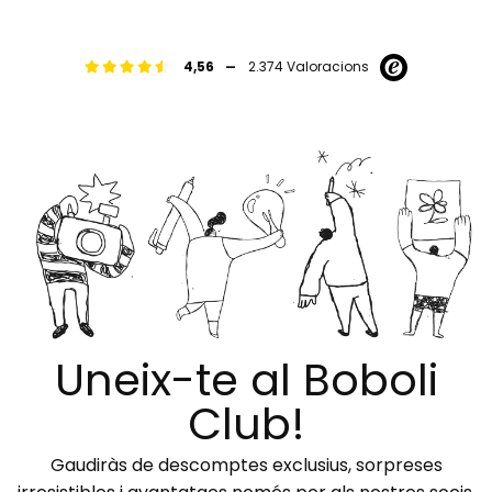
-
4,56
2.374 Valoracions
Uneix-te al Boboli
Club!
Gaudiràs de descomptes exclusius, sorpreses