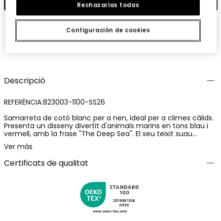
Rechazarlas todas
Configuración de cookies
Guardar
Comparteix
Descripció
REFERÈNCIA:823003-1100-SS26
Samarreta de cotó blanc per a nen, ideal per a climes càlids.
Presenta un disseny divertit d'animals marins en tons blau i
vermell, amb la frase "The Deep Sea". El seu teixit suau
garanteix comoditat durant tot el dia. Disponible en talles des
Ver más
de 12 mesos fins a 10 anys, s'adapta a diferents edats. Amb
coll rodó i mànigues curtes, és perfecta per combinar amb
Certificats de qualitat
pantalons curts o texans per a un look casual i fresc. El seu
disseny versàtil fa d'aquesta samarreta una opció ideal per al
dia a dia.