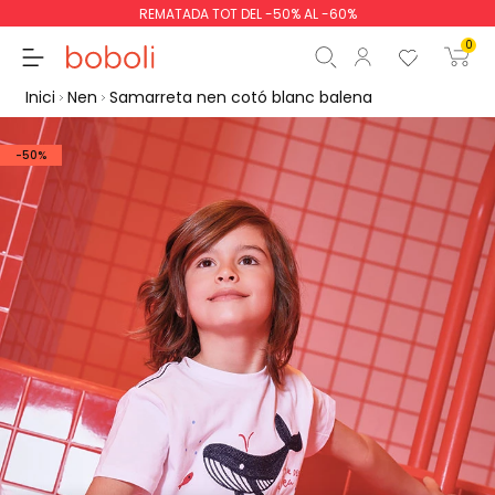
REMATADA TOT DEL -50% AL -60%
0
Inici
Nen
Samarreta nen cotó blanc balena
-50%
Subtotal
0,00 €
Total
0,00 €
Continua
Començar la comand