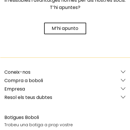
irresistibles i avantatges només per als nostres socis.
T’hi apuntes?
M’hi apunto
Coneix-nos
Compra a boboli
Empresa
Resol els teus dubtes
Botigues Boboli
Trobeu una botiga a prop vostre