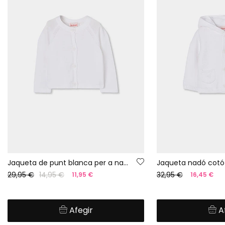
Jaqueta de punt blanca per a nadó
Jaqueta nadó cotó
29,95 €
14,95 €
32,95 €
11,95 €
16,45 €
Afegir
A