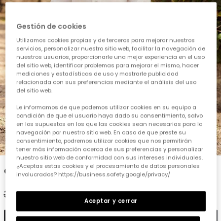
Gestión de cookies
Utilizamos cookies propias y de terceros para mejorar nuestros
servicios, personalizar nuestro sitio web, facilitar la navegación de
nuestros usuarios, proporcionarle una mejor experiencia en el uso
del sitio web, identificar problemas para mejorar el mismo, hacer
mediciones y estadísticas de uso y mostrarle publicidad
relacionada con sus preferencias mediante el análisis del uso
del sitio web.
Le informamos de que podemos utilizar cookies en su equipo a
condición de que el usuario haya dado su consentimiento, salvo
en los supuestos en los que las cookies sean necesarias para la
navegación por nuestro sitio web. En caso de que preste su
consentimiento, podremos utilizar cookies que nos permitirán
1
2
3
4
5
6
7
8
tener más información acerca de sus preferencias y personalizar
nuestro sitio web de conformidad con sus intereses individuales.
¿Aceptas estas cookies y el procesamiento de datos personales
Conjunt lli beige nadó
involucrados? https://business.safety.google/privacy/
39,95 €
19,95 €
17,95 €
Aceptar y cerrar
Afegir