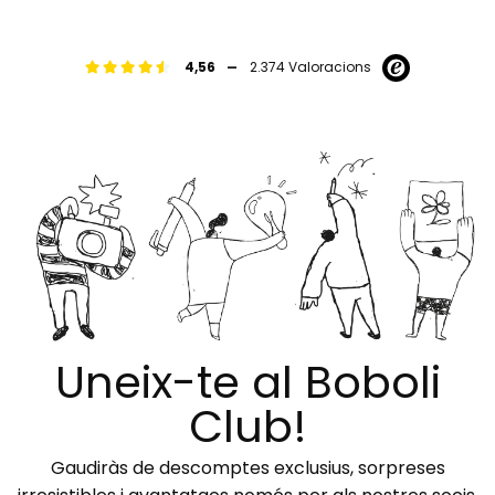
-
4,56
2.374 Valoracions
Uneix-te al Boboli
Club!
Gaudiràs de descomptes exclusius, sorpreses