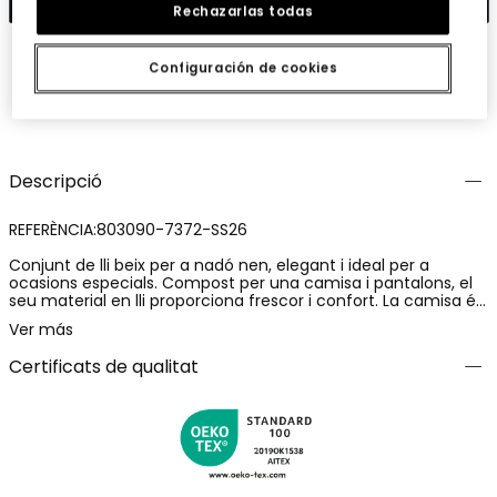
Rechazarlas todas
Configuración de cookies
Guardar
Comparteix
Descripció
REFERÈNCIA:803090-7372-SS26
Conjunt de lli beix per a nadó nen, elegant i ideal per a
ocasions especials. Compost per una camisa i pantalons, el
seu material en lli proporciona frescor i confort. La camisa és
de color blanc, amb botons al davant i un llaç decoratiu que
Ver más
afegeix un toc chic. Els pantalons beix combinen
perfectament, creant un look sofisticat. Disponible en talles
Certificats de qualitat
des d'1 mes fins a 2 anys, és perfecte per a qualsevol
temporada. Aquest conjunt versàtil permet combinar-se
fàcilment amb altres peces per aconseguir un estil
encantador i còmode per al nadó.