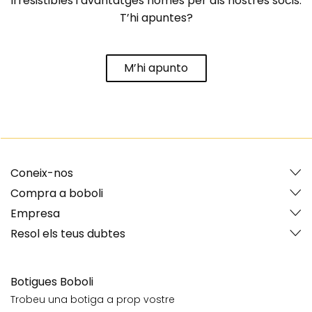
irresistibles i avantatges només per als nostres socis.
T’hi apuntes?
M’hi apunto
Coneix-nos
Compra a boboli
Empresa
Resol els teus dubtes
Botigues Boboli
Trobeu una botiga a prop vostre