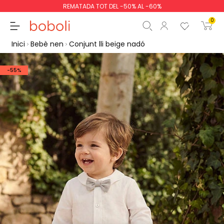
REMATADA TOT DEL -50% AL -60%
0
Inici
Bebè nen
Conjunt lli beige nadó
-55%
Subtotal
0,00 €
Total
0,00 €
Continua
Començar la comand