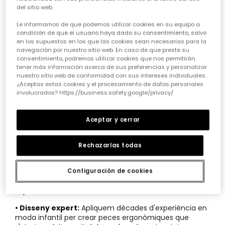
del sitio web.
Guia de compra per a les rebaixes
Le informamos de que podemos utilizar cookies en su equipo a
condición de que el usuario haya dado su consentimiento, salvo
en altres accessoris per a nen
en los supuestos en los que las cookies sean necesarias para la
navegación por nuestro sitio web. En caso de que preste su
Trobar el complement perfecte requereix fixar-se en
consentimiento, podremos utilizar cookies que nos permitirán
la resistència dels materials i la llibertat de moviment
tener más información acerca de sus preferencias y personalizar
que ofereixen als nens. Prioritzem la comoditat
nuestro sitio web de conformidad con sus intereses individuales.
extrema i l'estalvi intel·ligent per als pares que busquen
¿Aceptas estas cookies y el procesamiento de datos personales
involucrados? https://business.safety.google/privacy/
funcionalitat sense renunciar a l'estètica més atrevida.
Considera sempre el teixit, la facilitat de rentat i com
cada peça s'adapta al creixement constant dels teus
Aceptar y cerrar
petits aventurers quotidians.
CARACTERÍSTIQUES DE LES REBAIXES EN
Rechazarlas todas
ALTRES ACCESSORIS PER A NEN:
• Qualitat del teixit:
Els
complements infantils
de la
Configuración de cookies
nostra col·lecció utilitzen fibres suaus que protegeixen
la pell delicada dels infants durant tot el dia.
• Disseny expert:
Apliquem dècades d'experiència en
moda infantil per crear peces ergonòmiques que