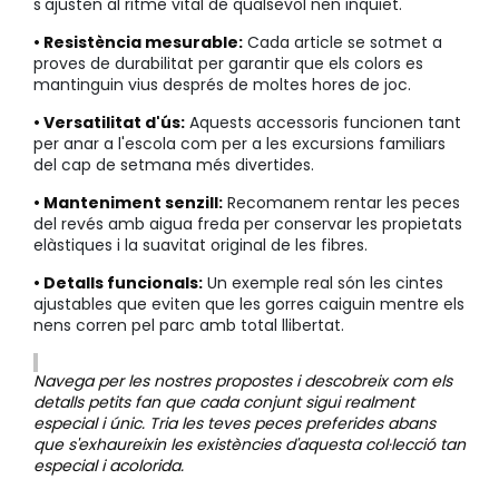
s'ajusten al ritme vital de qualsevol nen inquiet.
• Resistència mesurable:
Cada article se sotmet a
proves de durabilitat per garantir que els colors es
mantinguin vius després de moltes hores de joc.
• Versatilitat d'ús:
Aquests accessoris funcionen tant
per anar a l'escola com per a les excursions familiars
del cap de setmana més divertides.
• Manteniment senzill:
Recomanem rentar les peces
del revés amb aigua freda per conservar les propietats
elàstiques i la suavitat original de les fibres.
• Detalls funcionals:
Un exemple real són les cintes
ajustables que eviten que les gorres caiguin mentre els
nens corren pel parc amb total llibertat.
Navega per les nostres propostes i descobreix com els
detalls petits fan que cada conjunt sigui realment
especial i únic. Tria les teves peces preferides abans
que s'exhaureixin les existències d'aquesta col·lecció tan
especial i acolorida.