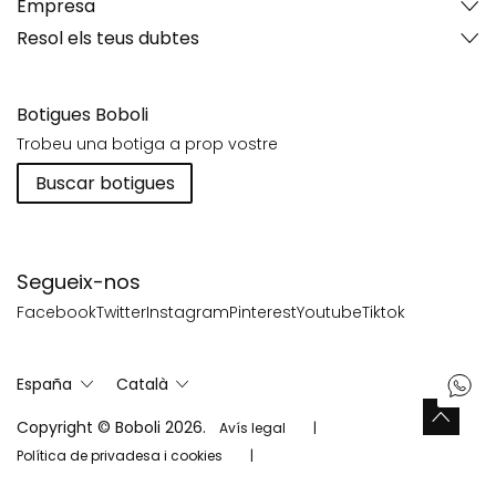
Empresa
Resol els teus dubtes
Botigues Boboli
Trobeu una botiga a prop vostre
Buscar botigues
Segueix-nos
Facebook
Twitter
Instagram
Pinterest
Youtube
Tiktok
España
Català
Copyright © Boboli 2026.
Avís legal
Política de privadesa i cookies
Política de xarxes socials
Mapa del web