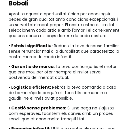
Boboli
Aprofita aquesta oportunitat única per aconseguir
peces de gran qualitat amb condicions excepcionals i
un servei totalment proper. El nostre estoc és limitat i
seleccionem cada article amb l'amor i el coneixement
que ens donen els anys darrere de cada costura.
• Estalvi significatiu:
Redueix la teva despesa familiar
sense renunciar mai a la durabilitat que caracteritza la
nostra marca de moda infantil.
• Garantia de marca:
La teva confiança és el motor
que ens mou per oferir sempre el millor servei
postvenda del mercat actual.
• Logística eficient:
Rebràs la teva comanda a casa
de forma ràpida perquè els teus fills comencin a
gaudir-ne el més aviat possible.
• Gestió sense problemes:
Si una peça no s'ajusta
com esperaves, facilitem els canvis amb un procés
senzill que et dona molta tranquil·litat.
• Benestar infantil:
Utilitzem materials naturals que