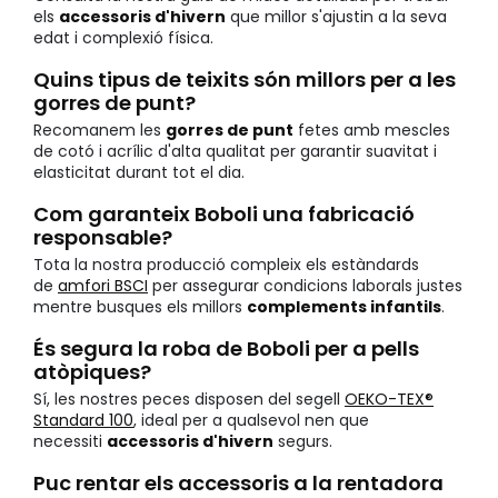
els
accessoris d'hivern
que millor s'ajustin a la seva
edat i complexió física.
Quins tipus de teixits són millors per a les
gorres de punt?
Recomanem les
gorres de punt
fetes amb mescles
de cotó i acrílic d'alta qualitat per garantir suavitat i
elasticitat durant tot el dia.
Com garanteix Boboli una fabricació
responsable?
Tota la nostra producció compleix els estàndards
de
amfori BSCI
per assegurar condicions laborals justes
mentre busques els millors
complements infantils
.
És segura la roba de Boboli per a pells
atòpiques?
Sí, les nostres peces disposen del segell
OEKO-TEX®
Standard 100
, ideal per a qualsevol nen que
necessiti
accessoris d'hivern
segurs.
Puc rentar els accessoris a la rentadora