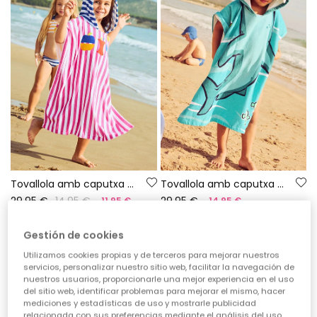
Tovallola amb caputxa de ratlles
Tovallola amb caputxa de cotó tauró
29,95 €
14,95 €
29,95 €
11,95 €
14,95 €
Gestión de cookies
*Descompte aplicat sobre
Utilizamos cookies propias y de terceros para mejorar nuestros
servicios, personalizar nuestro sitio web, facilitar la navegación de
preus de temporada
nuestros usuarios, proporcionarle una mejor experiencia en el uso
del sitio web, identificar problemas para mejorar el mismo, hacer
mediciones y estadísticas de uso y mostrarle publicidad
relacionada con sus preferencias mediante el análisis del uso