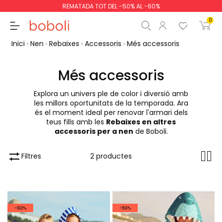
REMATADA TOT DEL -50% AL -60%
0
Inici
Nen
Rebaixes
Accessoris
Més accessoris
Més accessoris
Explora un univers ple de color i diversió amb
Subtotal
0,00 €
les millors oportunitats de la temporada. Ara
és el moment ideal per renovar l'armari dels
Total
0,00 €
teus fills amb les
Rebaixes en altres
accessoris per a nen
de Boboli.
Continua
Començar la comand
Filtres
2 productes
-60%
-50%