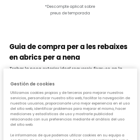
*Descompte aplicat sobre
preus de temporada
Guia de compra per a les rebaixes
en abrics per a nena
Trobar la peça exterior ideal requereix fixar-se en la
funcionalitat i el confort tèrmic per sobre de tot.
Considera el ritme actiu de les nenes i tria teixits que
Gestión de cookies
resisteixin el desgast diari amb naturalitat. Un bon
estalvi consisteix a invertir en durabilitat per garantir
Utilizamos cookies propias y de terceros para mejorar nuestros
que cada aventura estigui ben protegida.
servicios, personalizar nuestro sitio web, facilitar la navegación de
nuestros usuarios, proporcionarle una mejor experiencia en el uso
del sitio web, identificar problemas para mejorar el mismo, hacer
CARACTERÍSTIQUES DE LES REBAIXES EN
mediciones y estadísticas de uso y mostrarle publicidad
ABRICS PER A NENA:
relacionada con sus preferencias mediante el análisis del uso
del sitio web.
• Protecció tèrmica avançada:
Tria
abrics de
plomes per a nena
que mantinguin la calor sense
Le informamos de que podemos utilizar cookies en su equipo a