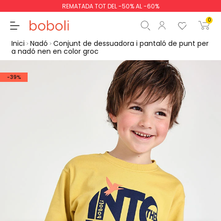
REMATADA TOT DEL -50% AL -60%
0
Inici
Nadó
Conjunt de dessuadora i pantaló de punt per
a nadó nen en color groc
-39%
Subtotal
0,00 €
Total
0,00 €
Continua
Començar la comand