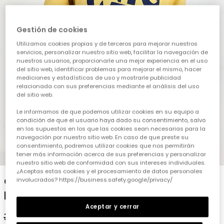
Gestión de cookies
Utilizamos cookies propias y de terceros para mejorar nuestros
servicios, personalizar nuestro sitio web, facilitar la navegación de
nuestros usuarios, proporcionarle una mejor experiencia en el uso
del sitio web, identificar problemas para mejorar el mismo, hacer
mediciones y estadísticas de uso y mostrarle publicidad
relacionada con sus preferencias mediante el análisis del uso
del sitio web.
Le informamos de que podemos utilizar cookies en su equipo a
condición de que el usuario haya dado su consentimiento, salvo
en los supuestos en los que las cookies sean necesarias para la
navegación por nuestro sitio web. En caso de que preste su
consentimiento, podremos utilizar cookies que nos permitirán
1
2
3
4
5
6
7
8
tener más información acerca de sus preferencias y personalizar
nuestro sitio web de conformidad con sus intereses individuales.
¿Aceptas estas cookies y el procesamiento de datos personales
Conjunt de dessuadora i pantaló de punt
involucrados? https://business.safety.google/privacy/
per a nadó nen en color groc
Aceptar y cerrar
32,95 €
19,95 €