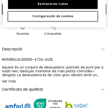
Rechazarlas todas
Afegir
Configuración de cookies
Guardar
Comparteix
Descripció
REFERÈNCIA:301093-4724-SS25
Aquest és un conjunt de dessuadora i pantaló de punt per a
nadó nen, ideal per mantenir els més petits còmodes i
abrigats. La dessuadora és de color groc vibrant amb un
estampat que inclou animals, cosa que li dona un toc
Ver más
divertit. El pantaló és d'un to blau marí, oferint un bonic
contrast. Fabricat en un material suau, aquest conjunt és
Certificats de qualitat
perfecte per a l'ús diari. Està disponible en talles per a edats
de 6 mesos a 8 anys. És una opció versàtil que es pot
combinar amb diferents peces per crear looks alegres i
còmodes.