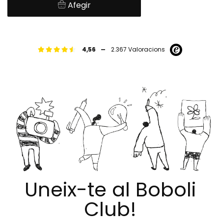
Afegir
-
4,56
2.367 Valoracions
Uneix-te al Boboli
Club!