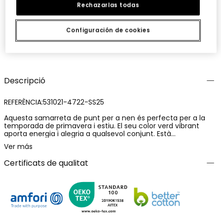
Rechazarlas todas
Configuración de cookies
Guardar
Comparteix
Descripció
REFERÈNCIA:531021-4722-SS25
Aquesta samarreta de punt per a nen és perfecta per a la
temporada de primavera i estiu. El seu color verd vibrant
aporta energia i alegria a qualsevol conjunt. Està
confeccionada amb un teixit suau i lleuger, ideal per
Ver más
mantenir la comoditat durant els dies càlids. El disseny inclou
un estampat de text i palmeres, que li dóna un toc aventurer.
Certificats de qualitat
És apta per a edats compreses entre 4 i 16 anys. Aquesta
samarreta es pot combinar fàcilment amb pantalons curts o
texans per a un look casual i divertit.