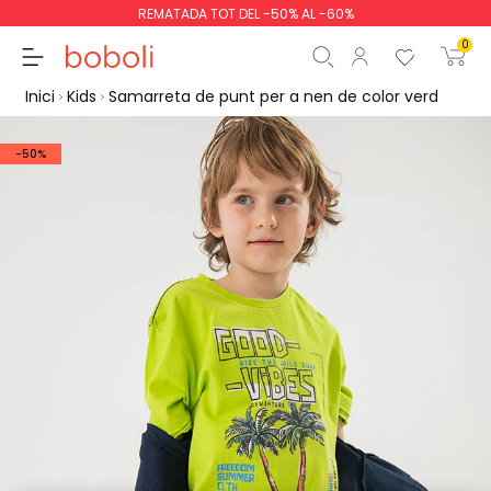
REMATADA TOT DEL -50% AL -60%
0
Inici
Kids
Samarreta de punt per a nen de color verd
-50%
Subtotal
0,00 €
Total
0,00 €
Continua
Començar la comand