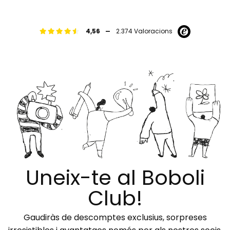
-
4,56
2.374 Valoracions
Uneix-te al Boboli
Club!
Gaudiràs de descomptes exclusius, sorpreses