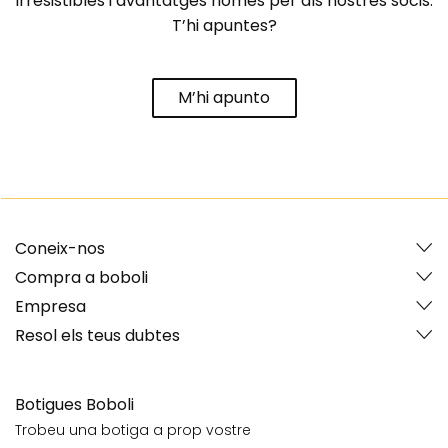
irresistibles i avantatges només per als nostres socis.
T’hi apuntes?
M’hi apunto
Coneix-nos
Compra a boboli
Empresa
Resol els teus dubtes
Botigues Boboli
Trobeu una botiga a prop vostre