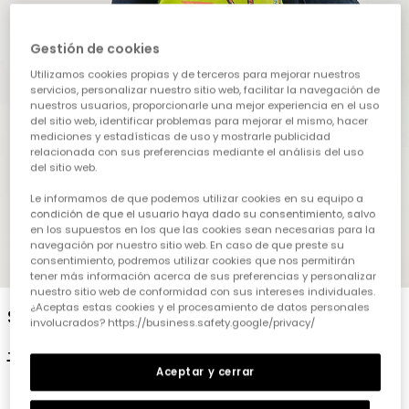
Gestión de cookies
Utilizamos cookies propias y de terceros para mejorar nuestros
servicios, personalizar nuestro sitio web, facilitar la navegación de
nuestros usuarios, proporcionarle una mejor experiencia en el uso
del sitio web, identificar problemas para mejorar el mismo, hacer
mediciones y estadísticas de uso y mostrarle publicidad
relacionada con sus preferencias mediante el análisis del uso
del sitio web.
Le informamos de que podemos utilizar cookies en su equipo a
condición de que el usuario haya dado su consentimiento, salvo
en los supuestos en los que las cookies sean necesarias para la
navegación por nuestro sitio web. En caso de que preste su
consentimiento, podremos utilizar cookies que nos permitirán
1
2
3
4
5
tener más información acerca de sus preferencias y personalizar
nuestro sitio web de conformidad con sus intereses individuales.
¿Aceptas estas cookies y el procesamiento de datos personales
Samarreta de punt per a nen de color verd
involucrados? https://business.safety.google/privacy/
19,95 €
9,95 €
Aceptar y cerrar