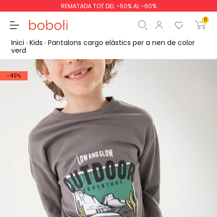
REMATADA TOT DEL -50% AL -60%
0
Inici
Kids
Pantalons cargo elàstics per a nen de color
verd
-40%
Subtotal
0,00 €
Total
0,00 €
Continua
Començar la comand