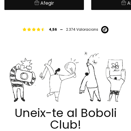
Afegir
A
-
4,56
2.374 Valoracions
Uneix-te al Boboli
Club!