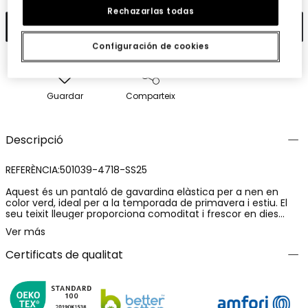
Rechazarlas todas
Afegir
Configuración de cookies
Guardar
Comparteix
Descripció
REFERÈNCIA:501039-4718-SS25
Aquest és un pantaló de gavardina elàstica per a nen en
color verd, ideal per a la temporada de primavera i estiu. El
seu teixit lleuger proporciona comoditat i frescor en dies
càlids. El disseny inclou diversos butxaques, afegint un toc de
Ver más
funcionalitat i estil. Està disponible en talles per a nens de 4 a
16 anys. Aquest pantaló és versàtil i combina a la perfecció
Certificats de qualitat
amb samarretes i dessuadores, sent una excel·lent opció per
a un look casual i divertit.