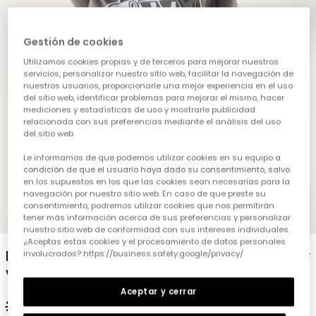
Gestión de cookies
Utilizamos cookies propias y de terceros para mejorar nuestros
servicios, personalizar nuestro sitio web, facilitar la navegación de
nuestros usuarios, proporcionarle una mejor experiencia en el uso
del sitio web, identificar problemas para mejorar el mismo, hacer
mediciones y estadísticas de uso y mostrarle publicidad
relacionada con sus preferencias mediante el análisis del uso
del sitio web.
Le informamos de que podemos utilizar cookies en su equipo a
condición de que el usuario haya dado su consentimiento, salvo
en los supuestos en los que las cookies sean necesarias para la
navegación por nuestro sitio web. En caso de que preste su
consentimiento, podremos utilizar cookies que nos permitirán
1
2
3
4
5
tener más información acerca de sus preferencias y personalizar
nuestro sitio web de conformidad con sus intereses individuales.
¿Aceptas estas cookies y el procesamiento de datos personales
Pantalons cargo elàstics per a nen de color
involucrados? https://business.safety.google/privacy/
verd
Aceptar y cerrar
29,95 €
17,95 €