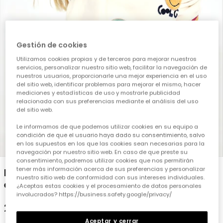
Gestión de cookies
Utilizamos cookies propias y de terceros para mejorar nuestros
servicios, personalizar nuestro sitio web, facilitar la navegación de
nuestros usuarios, proporcionarle una mejor experiencia en el uso
del sitio web, identificar problemas para mejorar el mismo, hacer
mediciones y estadísticas de uso y mostrarle publicidad
relacionada con sus preferencias mediante el análisis del uso
del sitio web.
Le informamos de que podemos utilizar cookies en su equipo a
condición de que el usuario haya dado su consentimiento, salvo
en los supuestos en los que las cookies sean necesarias para la
1
2
3
4
5
navegación por nuestro sitio web. En caso de que preste su
consentimiento, podremos utilizar cookies que nos permitirán
tener más información acerca de sus preferencias y personalizar
Dessuadora de pelfa nena crua amb
nuestro sitio web de conformidad con sus intereses individuales.
emojis
¿Aceptas estas cookies y el procesamiento de datos personales
involucrados? https://business.safety.google/privacy/
29,95 €
Aceptar y cerrar