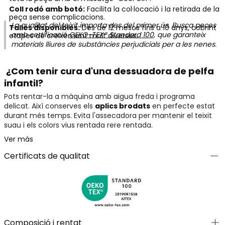
Coll rodó amb botó:
Facilita la col·locació i la retirada de la
peça sense complicacions.
La qualitat del teixit importa des del primer ús. Busca peces
Talles disponibles:
Des de 12 mesos fins a 10 anys, cobrint
amb certificació
OEKO-TEX® Standard 100
, que garanteix
etapes de creixement molt diverses.
materials lliures de substàncies perjudicials per a les nenes.
¿Com tenir cura d'una dessuadora de pelfa
infantil?
Pots rentar-la a màquina amb aigua freda i programa
delicat. Així conserves els
aplics brodats
en perfecte estat
durant més temps. Evita l'assecadora per mantenir el teixit
suau i els colors vius rentada rere rentada.
Ver más
Certificats de qualitat
Composició i rentat