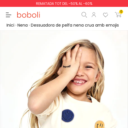
REMATADA TOT DEL -50% AL -60%
0
Inici
Nena
Dessuadora de pelfa nena crua amb emojis
Subtotal
0,00 €
Total
0,00 €
Continua
Començar la comand