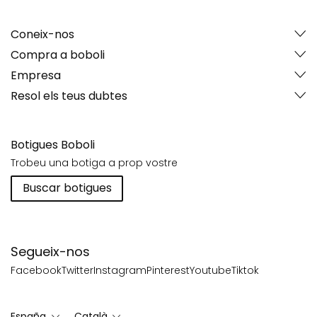
Coneix-nos
Compra a boboli
Empresa
Resol els teus dubtes
Botigues Boboli
Trobeu una botiga a prop vostre
Buscar botigues
Segueix-nos
Facebook
Twitter
Instagram
Pinterest
Youtube
Tiktok
España
Català