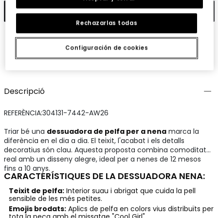
Afegir
Rechazarlas todas
Configuración de cookies
Guardar
Comparteix
Descripció
REFERÈNCIA:304131-7442-AW26
Triar bé una
dessuadora de pelfa per a nena
marca la
diferència en el dia a dia. El teixit, l'acabat i els detalls
decoratius són clau. Aquesta proposta combina comoditat
real amb un disseny alegre, ideal per a nenes de 12 mesos
fins a 10 anys.
CARACTERÍSTIQUES DE LA DESSUADORA NENA:
Teixit de pelfa:
Interior suau i abrigat que cuida la pell
sensible de les més petites.
Emojis brodats:
Aplics de pelfa en colors vius distribuïts per
tota la peça amb el missatge "Cool Girl".