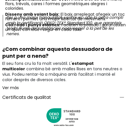
flors, trèvols, cares i formes geomètriques alegres i
colorides.
Disseny amb volant baix:
El baix arreplegat afegeix un toc
Per a una major tranquil·litat, verifiqueu que la peça compti
femení i permet una major llibertat de moviment.
amb la certificació
OEKO-TEX® Standard 100
, que garanteix
Coll rodó i punys elàstics:
Faciliten la posada i garanteixen
teixits lliures de substàncies nocives per a la pell de les
un ajust còmode i segur en cada talla.
nenes.
¿Com combinar aquesta dessuadora de
punt per a nena?
El seu fons cru la fa molt versàtil. L'
estampat
multicolor
combina bé amb malles llises en tons neutres o
vius. Podeu rentar-la a màquina amb facilitat i manté el
color després de diversos cicles.
Ver más
Certificats de qualitat