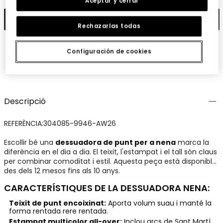
Aceptar y cerrar
Afegir
Rechazarlas todas
Configuración de cookies
Guardar
Comparteix
Descripció
REFERÈNCIA:304085-9946-AW26
Escollir bé una
dessuadora de punt per a nena
marca la
diferència en el dia a dia. El teixit, l'estampat i el tall són claus
per combinar comoditat i estil. Aquesta peça està disponible
des dels 12 mesos fins als 10 anys.
CARACTERÍSTIQUES DE LA DESSUADORA NENA:
Teixit de punt encoixinat:
Aporta volum suau i manté la
forma rentada rere rentada.
Estampat multicolor all-over:
Inclou arcs de Sant Martí,