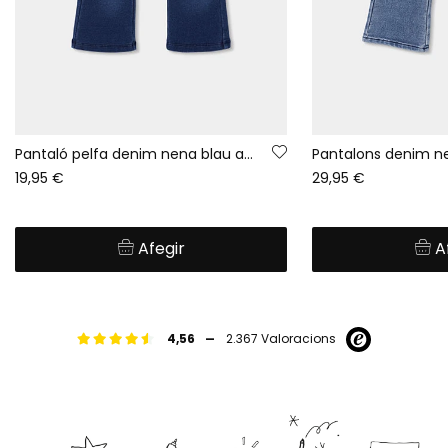
Pantaló pelfa denim nena blau acampanat
19,95 €
29,95 €
Afegir
A
-
4,56
2.367 Valoracions