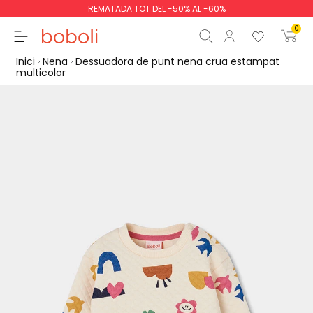
REMATADA TOT DEL -50% AL -60%
0
Inici
Nena
Dessuadora de punt nena crua estampat
multicolor
Subtotal
0,00 €
Total
0,00 €
Continua
Començar la comand