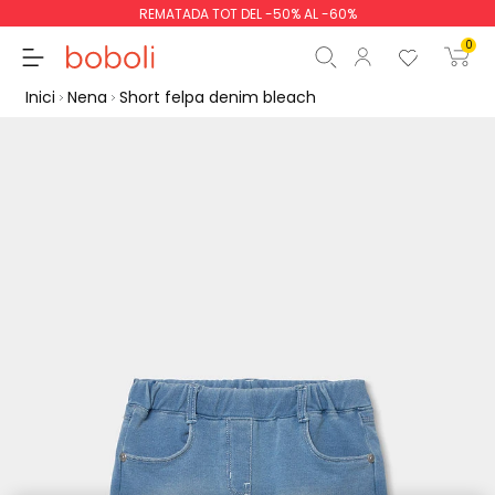
REMATADA TOT DEL -50% AL -60%
0
Inici
Nena
Short felpa denim bleach
Subtotal
0,00 €
Total
0,00 €
Continua
Començar la comand