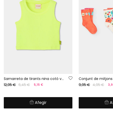
Samarreta de tirants nina cotó verd fluor
12,95 €
6,45 €
9,95 €
4,95 €
5,15 €
3,9
Afegir
A