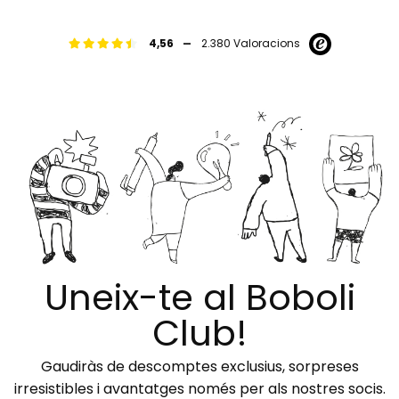
-
4,56
2.380 Valoracions
Uneix-te al Boboli
Club!
Gaudiràs de descomptes exclusius, sorpreses
irresistibles i avantatges només per als nostres socis.