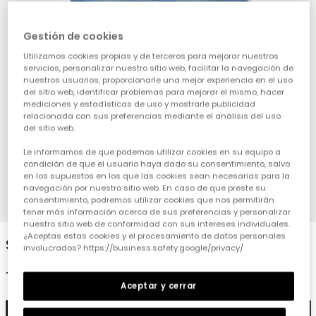
Gestión de cookies
Utilizamos cookies propias y de terceros para mejorar nuestros
servicios, personalizar nuestro sitio web, facilitar la navegación de
nuestros usuarios, proporcionarle una mejor experiencia en el uso
del sitio web, identificar problemas para mejorar el mismo, hacer
mediciones y estadísticas de uso y mostrarle publicidad
relacionada con sus preferencias mediante el análisis del uso
del sitio web.
Le informamos de que podemos utilizar cookies en su equipo a
condición de que el usuario haya dado su consentimiento, salvo
en los supuestos en los que las cookies sean necesarias para la
navegación por nuestro sitio web. En caso de que preste su
consentimiento, podremos utilizar cookies que nos permitirán
1
2
3
4
tener más información acerca de sus preferencias y personalizar
nuestro sitio web de conformidad con sus intereses individuales.
¿Aceptas estas cookies y el procesamiento de datos personales
Short felpa denim bleach
involucrados? https://business.safety.google/privacy/
19,95 €
Aceptar y cerrar
Afegir