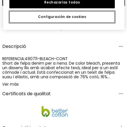
Rechazarlas todas
Configuración de cookies
Guardar
Comparteix
Descripció
REFERENCIA:490711-BLEACH-CONT
Short de felpa denim per a nena. De color bleach, presenta
un disseny llis amb acabat efecte texà, ideal per a un estil
còmode i actual. Està confeccionat en un teixit de felpa
suau i elàstic, amb una composició de 76% cotó, 16%
polièster i 8% elastà, que proporciona confort, flexibilitat i un
Ver más
ajust agradable. Una peça pràctica i versàtil, perfecta per a
l'ús diari i per crear conjunts informals.
Certificats de qualitat