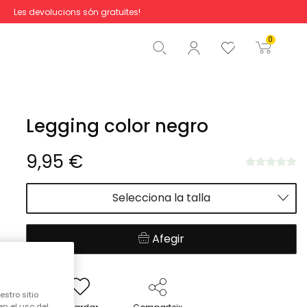
Les devolucions són gratuïtes!
Total
0,00 €
0
Començar la comanda
Legging color negro
9,95 €
Selecciona la talla
Afegir
stro sitio
en el uso del