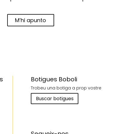
M’hi apunto
s
Botigues Boboli
Trobeu una botiga a prop vostre
Buscar botigues
Segueix-nos