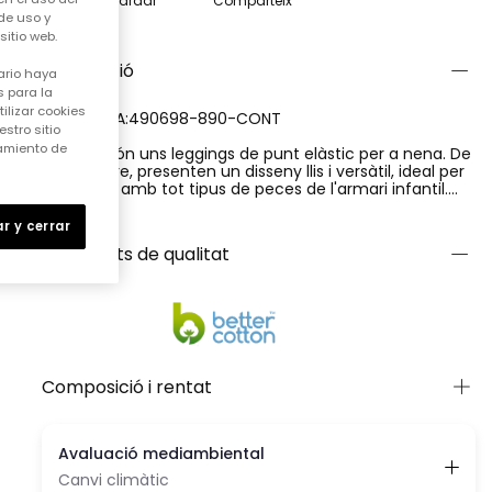
Guardar
Comparteix
de uso y
itio web.
Descripció
ario haya
 para la
ilizar cookies
REFERENCIA:490698-890-CONT
stro sitio
samiento de
Aquests són uns leggings de punt elàstic per a nena. De
color negre, presenten un disseny llis i versàtil, ideal per
combinar amb tot tipus de peces de l'armari infantil.
Estan confeccionats en un teixit de punt suau, amb una
Ver más
composició de 92% cotó i 8% elastà, que aporta
r y cerrar
comoditat, elasticitat i un ajust confortable. Aquests
Certificats de qualitat
leggings ofereixen llibertat de moviment i confort,
convertint-se en una peça pràctica i essencial per a l'ús
diari.
Composició i rentat