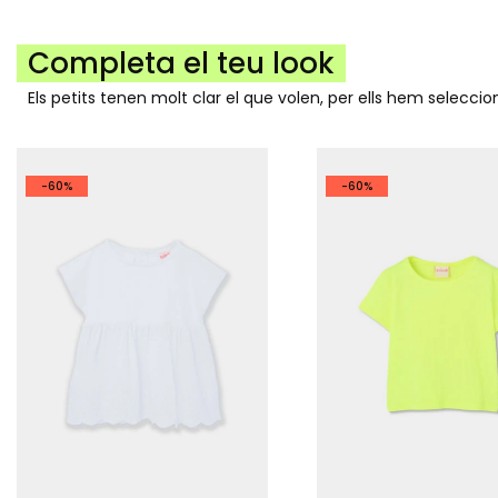
Completa el teu look
Els petits tenen molt clar el que volen, per ells hem selecc
-60%
-60%