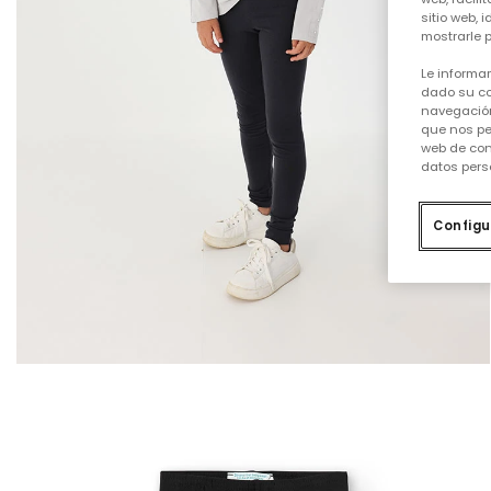
sitio web, 
mostrarle p
Le informa
dado su co
navegación
que nos pe
web de con
datos pers
Configu