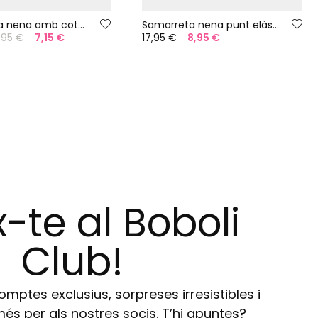
Samarreta nena amb cotó blanc
Samarreta nena punt elàstic verd
,95 €
7,15 €
17,95 €
8,95 €
-te al Boboli
Club!
ptes exclusius, sorpreses irresistibles i
s per als nostres socis. T’hi apuntes?