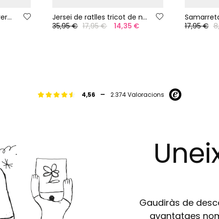
Samarreta nena cotó verd fluor
Jersei de ratlles tricot de nena
35,95 €
17,95 €
14,35 €
17,95 €
8
-
4,56
2.374 Valoracions
Uneix
Gaudiràs de descom
avantatges nomé