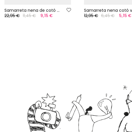
Samarreta nena de cotó blanc
22,95 €
11,45 €
9,15 €
12,95 €
6,45 €
5,15 €