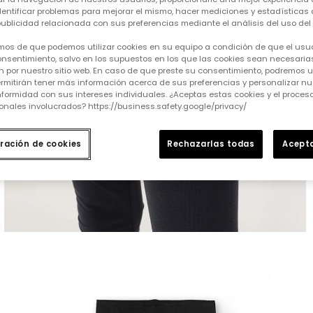
identificar problemas para mejorar el mismo, hacer mediciones y estadísticas 
ublicidad relacionada con sus preferencias mediante el análisis del uso del s
mos de que podemos utilizar cookies en su equipo a condición de que el usu
nsentimiento, salvo en los supuestos en los que las cookies sean necesarias
 por nuestro sitio web. En caso de que preste su consentimiento, podremos ut
rmitirán tener más información acerca de sus preferencias y personalizar nue
formidad con sus intereses individuales. ¿Aceptas estas cookies y el proce
onales involucrados? https://business.safety.google/privacy/
ración de cookies
Rechazarlas todas
Acepta