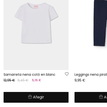
Samarreta nena cotó en blanc
Leggings nena pira
12,95 €
6,45 €
9,95 €
5,15 €
Afegir
A