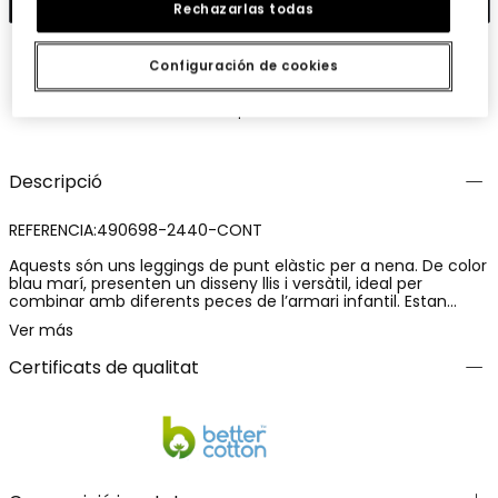
Rechazarlas todas
Configuración de cookies
Guardar
Comparteix
Descripció
REFERENCIA:490698-2440-CONT
Aquests són uns leggings de punt elàstic per a nena. De color
blau marí, presenten un disseny llis i versàtil, ideal per
combinar amb diferents peces de l’armari infantil. Estan
confeccionats en un teixit de punt suau, amb una
Ver más
composició de 92% cotó i 8% elastà, que proporciona
comoditat, elasticitat i un ajust òptim. Aquests leggings
Certificats de qualitat
ofereixen llibertat de moviment i confort, convertint-se en
una peça pràctica i essencial per al dia a dia de les nenes.