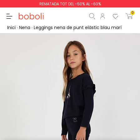
REMATADA TOT DEL -50% AL -60%
0
Inici
Nena
Leggings nena de punt elàstic blau marí
Subtotal
0,00 €
Total
0,00 €
Continua
Començar la comand