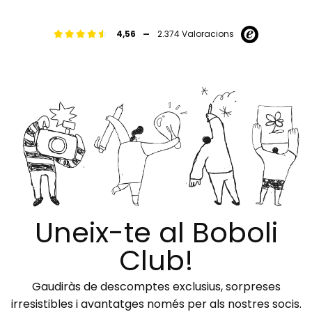
-
4,56
2.374 Valoracions
Uneix-te al Boboli
Club!
Gaudiràs de descomptes exclusius, sorpreses
irresistibles i avantatges només per als nostres socis.