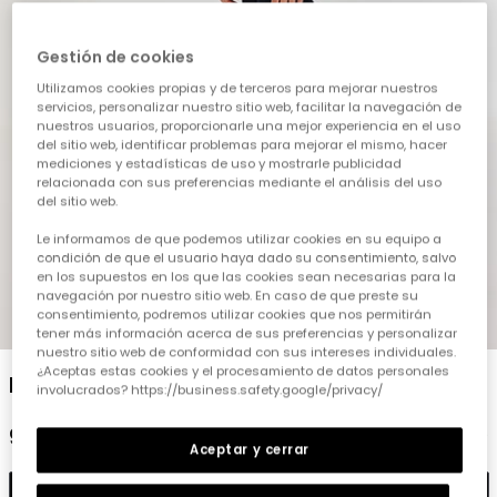
Gestión de cookies
Utilizamos cookies propias y de terceros para mejorar nuestros
servicios, personalizar nuestro sitio web, facilitar la navegación de
nuestros usuarios, proporcionarle una mejor experiencia en el uso
del sitio web, identificar problemas para mejorar el mismo, hacer
mediciones y estadísticas de uso y mostrarle publicidad
relacionada con sus preferencias mediante el análisis del uso
del sitio web.
Le informamos de que podemos utilizar cookies en su equipo a
condición de que el usuario haya dado su consentimiento, salvo
en los supuestos en los que las cookies sean necesarias para la
navegación por nuestro sitio web. En caso de que preste su
consentimiento, podremos utilizar cookies que nos permitirán
1
2
3
4
5
tener más información acerca de sus preferencias y personalizar
nuestro sitio web de conformidad con sus intereses individuales.
¿Aceptas estas cookies y el procesamiento de datos personales
Leggings nena de punt elàstic blau marí
involucrados? https://business.safety.google/privacy/
9,95 €
Aceptar y cerrar
Afegir