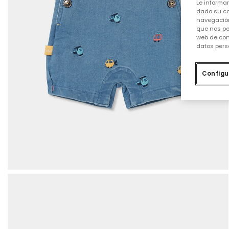
Le informa
dado su co
navegación
que nos pe
web de con
datos pers
Configu