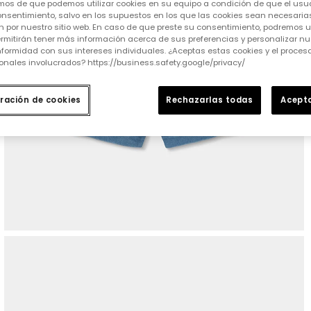
mos de que podemos utilizar cookies en su equipo a condición de que el usu
nsentimiento, salvo en los supuestos en los que las cookies sean necesarias
 por nuestro sitio web. En caso de que preste su consentimiento, podremos ut
rmitirán tener más información acerca de sus preferencias y personalizar nue
formidad con sus intereses individuales. ¿Aceptas estas cookies y el proce
onales involucrados? https://business.safety.google/privacy/
ración de cookies
Rechazarlas todas
Acepta