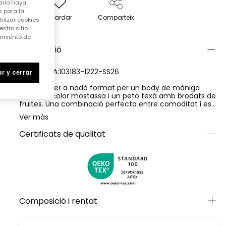
ario haya
 para la
Guardar
Comparteix
ilizar cookies
stro sitio
samiento de
Descripció
REFERENCIA:103183-1222-SS26
r y cerrar
Conjunt per a nadó format per un body de màniga
curta de color mostassa i un peto texà amb brodats de
fruites. Una combinació perfecta entre comoditat i estil
per al dia a dia. El body, confeccionat amb cotó suau,
Ver más
aporta frescor i suavitat a la pell del nadó, mentre que
el peto amb tirants ajustables i butxaca davantera
Certificats de qualitat
afegeix un toc divertit i pràctic. Ideal per crear looks
desenfadats amb encant.
Composició i rentat