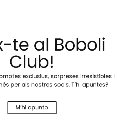
-te al Boboli
Club!
ptes exclusius, sorpreses irresistibles i
s per als nostres socis. T’hi apuntes?
M’hi apunto