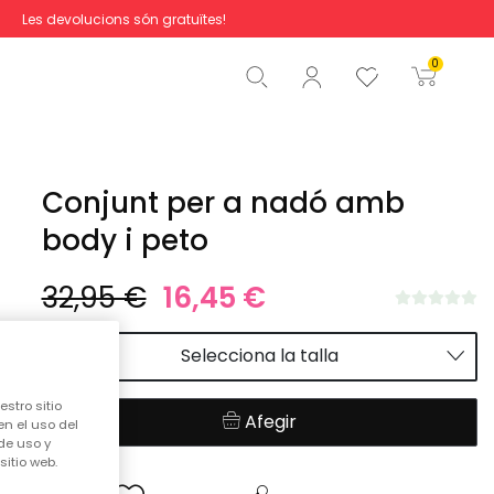
Les devolucions són gratuïtes!
Total
0,00 €
0
Començar la comanda
Conjunt per a nadó amb
body i peto
32,95 €
16,45 €
Selecciona la talla
stro sitio
Afegir
en el uso del
de uso y
itio web.