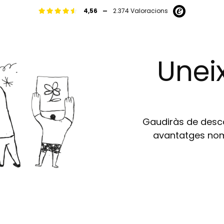
-
4,56
2.374 Valoracions
Uneix
Gaudiràs de descom
avantatges nomé