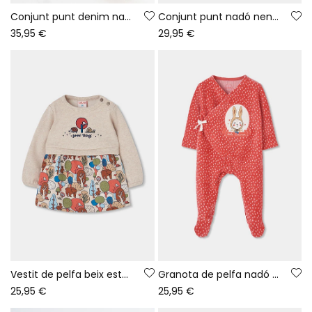
Conjunt punt denim nadó nena vermell brodat d\'ós
Conjunt punt nadó nena blanc estampat bosc
35,95 €
29,95 €
Vestit de pelfa beix estampat bosc nadó
Granota de pelfa nadó vermell estampat conillet
25,95 €
25,95 €