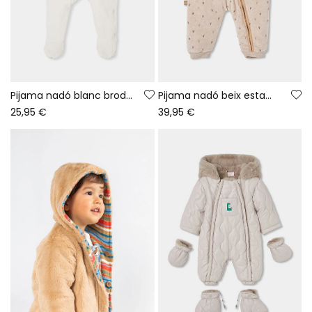
Pijama nadó blanc brodat d\'ós
Pijama nadó beix estampat amb caputxa
25,95 €
39,95 €