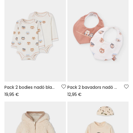
Pack 2 bodies nadó blanc estampat de mussols
Pack 2 bavadors nadó estampat mussols torrat
19,95 €
12,95 €