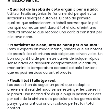
A NADÓ NENA:
• Qualitat de la roba de cotó orgànic per a nadó:
Utilitzar teixits orgànics és fonamental perquè evita
irritacions i al·lèrgies cutànies. El cotó de primera
qualitat que seleccionem a Boboli permet que la pell
transpiri correctament durant tot el dia, oferint una
textura amorosa que recorda una carícia constant per
a la teva nena.
• Practicitat dels conjunts de nena per a nounat:
Com a experts en moda infantil, sabem que els botons
de pressió i les obertures estratègiques salven vides. Un
bon conjunt ha de permetre canvis de bolquer ràpids
sense haver de despullar completament la criatura,
mantenint la temperatura corporal estable i evitant
que es posi nerviosa durant el procés.
• Flexibilitat i tallatge real:
Les peces han de seguir un patró que s'adapti al
creixement real del nadó sense estrènyer les cuixes ni
la panxa. Una norma d'or és que puguis passar dos dits
per sota de la cintura dels pantalons o les gomes dels
punys, garantint així una circulació perfecta i total
confort.