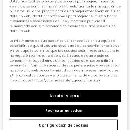
Utilizamos cookies propias y de terceros para mejorar nuestros
servicios, personalizar nuestro sitio web, facilitar la navegación de
nuestros usuarios, proporcionarle una mejor experiencia en el uso
del sitio web, identificar problemas para mejorar el mismo, hacer
mediciones y estadísticas de uso y mostrarle publicidad
relacionada con sus preferencias mediante el análisis del uso
del sitio web.
Conjunt de punt nadó nena estampat flors rosa
Vestit punt blanc flors brodat mussols nadó
Le informamos de que podemos utilizar cookies en su equipo a
32,95 €
25,95 €
condición de que el usuario haya dado su consentimiento, salvo
en los supuestos en los que las cookies sean necesarias para la
navegación por nuestro sitio web. En caso de que preste su
consentimiento, podremos utilizar cookies que nos permitirán
tener más información acerca de sus preferencias y personalizar
nuestro sitio web de conformidad con sus intereses individuales.
¿Aceptas estas cookies y el procesamiento de datos personales
involucrados? https://business.safety.google/privacy/
Aceptar y cerrar
Rechazarlas todas
Configuración de cookies