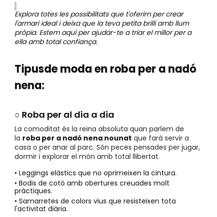
Explora totes les possibilitats que t'oferim per crear
l'armari ideal i deixa que la teva petita brilli amb llum
pròpia. Estem aquí per ajudar-te a triar el millor per a
ella amb total confiança.
Tipusde moda en roba per a nadó
nena:
○ Roba per al dia a dia
La comoditat és la reina absoluta quan parlem de
la
roba per a nadó nena nounat
que farà servir a
casa o per anar al parc. Són peces pensades per jugar,
dormir i explorar el món amb total llibertat.
• Leggings elàstics que no oprimeixen la cintura.
• Bodis de cotó amb obertures creuades molt
pràctiques.
• Samarretes de colors vius que resisteixen tota
l'activitat diària.