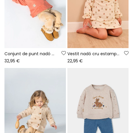
Conjunt de punt nadó nena rosa brodat de cérvols
Vestit nadó cru estampat cérvols i flors
32,95 €
22,95 €