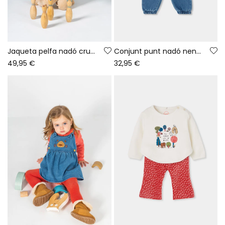
Jaqueta pelfa nadó cru brodat flors
Conjunt punt nadó nena beix brodat de conillet
49,95 €
32,95 €