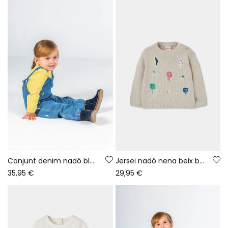
Conjunt denim nadó blau estampat fulles
Jersei nadó nena beix brodat d\'arbres
35,95 €
29,95 €