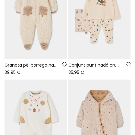
Granota pèl borrego nadó cru
Conjunt punt nadó cru estampat bosc animals
39,95 €
35,95 €