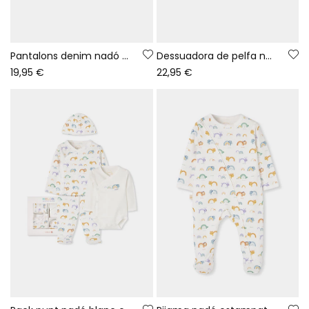
Pantalons denim nadó nena blau brodat de gelat
Dessuadora de pelfa nadó nena verda estampat flors
19,95 €
22,95 €