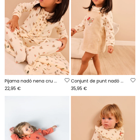
Pijama nadó nena cru estampat d\'ossets
Conjunt de punt nadó nena cru brodat de cérvol
22,95 €
35,95 €