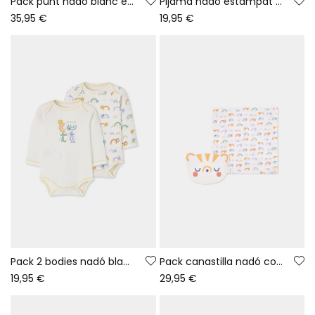
Pack punt nadó blanc estampat arc de Sant Martí i animals
Pijama nadó estampat animals i arc de Sant Martí blanc
35,95 €
19,95 €
Pack 2 bodies nadó blancs estampat animals
Pack canastilla nadó cotó estampat animals
19,95 €
29,95 €