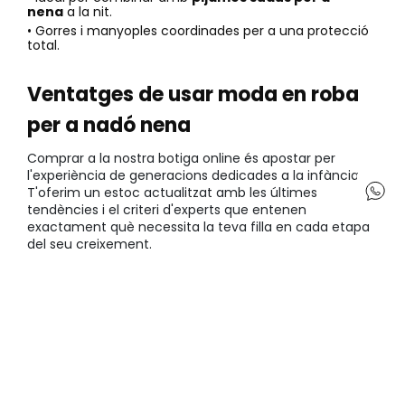
nena
a la nit.
• Gorres i manyoples coordinades per a una protecció
total.
Ventatges de usar moda en roba
per a nadó nena
Comprar a la nostra botiga online és apostar per
l'experiència de generacions dedicades a la infància.
T'oferim un estoc actualitzat amb les últimes
tendències i el criteri d'experts que entenen
exactament què necessita la teva filla en cada etapa
del seu creixement.
• Durabilitat garantida:
Les nostres peces estan fetes per aguantar el ritme de
vida d'un nadó, permetent que passin de germanes a
cosines mantenint-se impecables, el que suposa un
estalvi real a llarg termini per a les famílies.
• Dissenys exclusius i originals:
A Boboli creem estampats únics que no trobaràs a cap
altra botiga. La nostra autoritat en el sector es