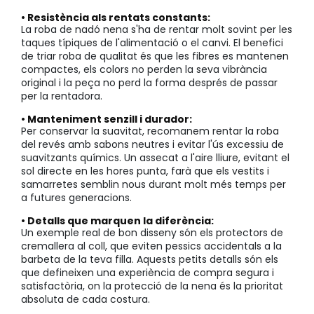
• Resistència als rentats constants:
La roba de nadó nena s'ha de rentar molt sovint per les
taques típiques de l'alimentació o el canvi. El benefici
de triar roba de qualitat és que les fibres es mantenen
compactes, els colors no perden la seva vibrància
original i la peça no perd la forma després de passar
per la rentadora.
• Manteniment senzill i durador:
Per conservar la suavitat, recomanem rentar la roba
del revés amb sabons neutres i evitar l'ús excessiu de
suavitzants químics. Un assecat a l'aire lliure, evitant el
sol directe en les hores punta, farà que els vestits i
samarretes semblin nous durant molt més temps per
a futures generacions.
• Detalls que marquen la diferència:
Un exemple real de bon disseny són els protectors de
cremallera al coll, que eviten pessics accidentals a la
barbeta de la teva filla. Aquests petits detalls són els
que defineixen una experiència de compra segura i
satisfactòria, on la protecció de la nena és la prioritat
absoluta de cada costura.