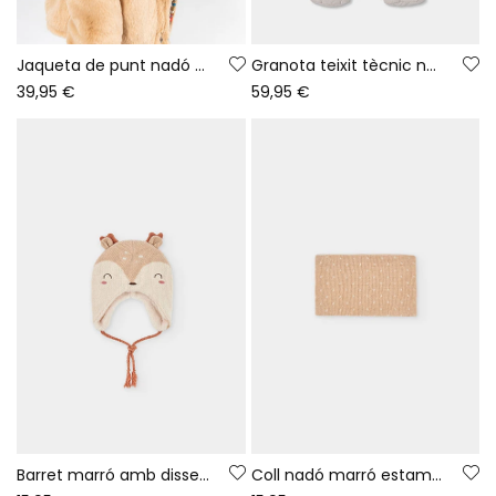
Jaqueta de punt nadó marró reversible a ratlles
Granota teixit tècnic nadó beix amb girafa
39,95 €
59,95 €
Barret marró amb disseny de cérvol nadó
Coll nadó marró estampat de punts