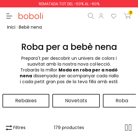
Les devolucions són gratuïtes!
0
Inici
Bebè nena
Roba per a bebè nena
Prepara't per descobrir un univers de colors i
Subtotal
0,00 €
suavitat amb la nostra nova col·lecció.
Trobaràs la millor
Moda en roba per a nadó
Total
0,00 €
nena
dissenyada per acompanyar cada rialla
i cada petit gran pas de la teva filla amb estil.
Continua
Començar la comand
Rebaixes
Novetats
Roba
Filtres
179 productes