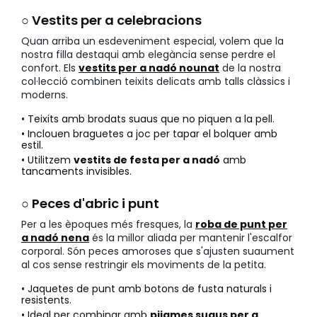
○ Vestits per a celebracions
Quan arriba un esdeveniment especial, volem que la
nostra filla destaqui amb elegància sense perdre el
confort. Els
vestits per a nadó nounat
de la nostra
col·lecció combinen teixits delicats amb talls clàssics i
moderns.
• Teixits amb brodats suaus que no piquen a la pell.
• Inclouen braguetes a joc per tapar el bolquer amb
estil.
• Utilitzem
vestits de festa per a nadó
amb
tancaments invisibles.
○ Peces d'abric i punt
Per a les èpoques més fresques, la
roba de punt per
a nadó nena
és la millor aliada per mantenir l'escalfor
corporal. Són peces amoroses que s'ajusten suaument
al cos sense restringir els moviments de la petita.
• Jaquetes de punt amb botons de fusta naturals i
resistents.
• Ideal per combinar amb
pijames suaus per a