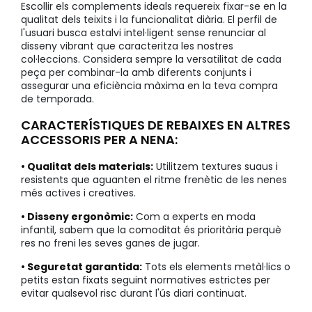
Escollir els complements ideals requereix fixar-se en la
qualitat dels teixits i la funcionalitat diària. El perfil de
l'usuari busca estalvi intel·ligent sense renunciar al
disseny vibrant que caracteritza les nostres
col·leccions. Considera sempre la versatilitat de cada
peça per combinar-la amb diferents conjunts i
assegurar una eficiència màxima en la teva compra
de temporada.
CARACTERÍSTIQUES DE REBAIXES EN ALTRES
ACCESSORIS PER A NENA:
• Qualitat dels materials:
Utilitzem textures suaus i
resistents que aguanten el ritme frenètic de les nenes
més actives i creatives.
• Disseny ergonòmic:
Com a experts en moda
infantil, sabem que la comoditat és prioritària perquè
res no freni les seves ganes de jugar.
• Seguretat garantida:
Tots els elements metàl·lics o
petits estan fixats seguint normatives estrictes per
evitar qualsevol risc durant l'ús diari continuat.