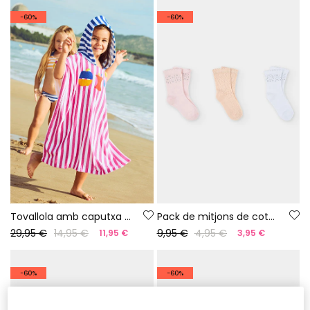
-60%
-60%
Tovallola amb caputxa de ratlles
Pack de mitjons de cotó de colors llisos
29,95 €
14,95 €
9,95 €
4,95 €
11,95 €
3,95 €
-60%
-60%