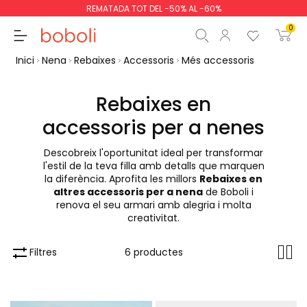
REMATADA TOT DEL -50% AL -60%
0
Inici
Nena
Rebaixes
Accessoris
Més accessoris
Rebaixes en
accessoris per a nenes
Subtotal
0,00 €
Descobreix l'oportunitat ideal per transformar
Total
0,00 €
l'estil de la teva filla amb detalls que marquen
la diferència. Aprofita les millors
Rebaixes en
Continua
Començar la comand
altres accessoris per a nena
de Boboli i
renova el seu armari amb alegria i molta
creativitat.
Filtres
6 productes