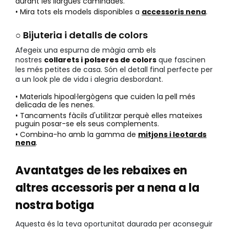
durant les llargues caminades.
• Mira tots els models disponibles a
accessoris nena
.
○ Bijuteria i detalls de colors
Afegeix una espurna de màgia amb els
nostres
collarets i polseres de colors
que fascinen
les més petites de casa. Són el detall final perfecte per
a un look ple de vida i alegria desbordant.
• Materials hipoal·lergògens que cuiden la pell més
delicada de les nenes.
• Tancaments fàcils d'utilitzar perquè elles mateixes
puguin posar-se els seus complements.
• Combina-ho amb la gamma de
mitjons i leotards
nena
.
Avantatges de les rebaixes en
altres accessoris per a nena a la
nostra botiga
Aquesta és la teva oportunitat daurada per aconseguir