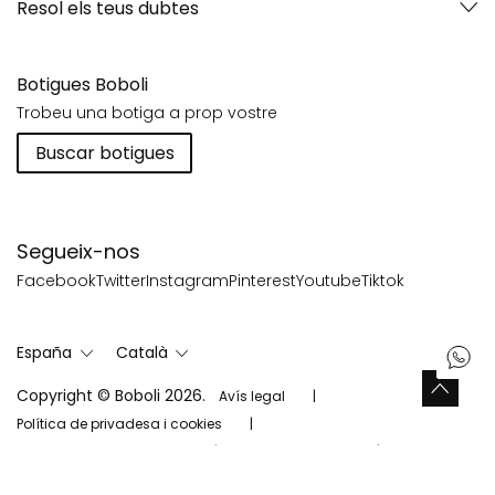
Resol els teus dubtes
Botigues Boboli
Trobeu una botiga a prop vostre
Buscar botigues
Segueix-nos
Facebook
Twitter
Instagram
Pinterest
Youtube
Tiktok
España
Català
Copyright © Boboli 2026.
Avís legal
Política de privadesa i cookies
Política de xarxes socials
Mapa del web
Configuración de cookies