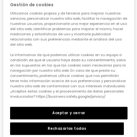
Gestión de cookies
Utilizamos cookies propias y de terceros para mejorar nuestros
servicios, personalizar nuestro sitio web, facilitar la navegación de
nuestros usuarios, proporcionarle una mejor experiencia en el uso
del sitio web, identificar problemas para mejorar el mismo, hacer
mediciones y estadísticas de uso y mostrarle publicidad
relacionada con sus preferencias mediante el análisis del uso
del sitio web.
Le informamos de que podemos utilizar cookies en su equipo a
condición de que el usuario haya dado su consentimiento, salvo
en los supuestos en los que las cookies sean necesarias para la
navegación por nuestro sitio web. En caso de que preste su
Pack mitjons cotó blanc
Pack mitjons cotó blau marí
consentimiento, podremos utilizar cookies que nos permitirán
9,95 €
4,95 €
9,95 €
4,95 €
3,95 €
3,95 €
tener más información acerca de sus preferencias y personalizar
nuestro sitio web de conformidad con sus intereses individuales.
¿Aceptas estas cookies y el procesamiento de datos personales
involucrados? https://business.safety.google/privacy/
-60%
-50%
Aceptar y cerrar
Rechazarlas todas