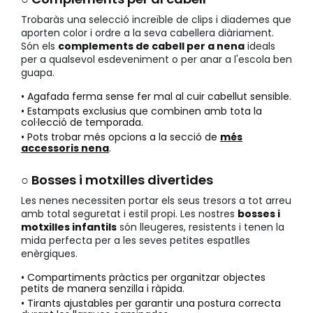
Trobaràs una selecció increïble de clips i diademes que
aporten color i ordre a la seva cabellera diàriament.
Són els
complements de cabell per a nena
ideals
per a qualsevol esdeveniment o per anar a l'escola ben
guapa.
• Agafada ferma sense fer mal al cuir cabellut sensible.
• Estampats exclusius que combinen amb tota la
col·lecció de temporada.
• Pots trobar més opcions a la secció de
més
accessoris nena
.
○ Bosses i motxilles divertides
Les nenes necessiten portar els seus tresors a tot arreu
amb total seguretat i estil propi. Les nostres
bosses i
motxilles infantils
són lleugeres, resistents i tenen la
mida perfecta per a les seves petites espatlles
enèrgiques.
• Compartiments pràctics per organitzar objectes
petits de manera senzilla i ràpida.
• Tirants ajustables per garantir una postura correcta