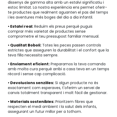
dissenys de gamma alta amb un estalvi significatiu i
estoc limitat. La nostra experiència ens permet oferir-
te productes que realment aguanten el pas del temps
i les aventures més boges del dia a dia infantil.
• Estalvi real:
Reduïm els preus perquè puguis
comprar més varietat de productes sense
comprometre el teu pressupost familiar mensual.
• Qualitat Boboli:
Totes les peces passen controls
estrictes que asseguren la durabilitat i el confort que la
teva filla necessita sempre.
• Enviament eficient:
Preparamos la teva comanda
amb molta cura perquè arribi a casa teva en un temps
rècord i sense cap complicació.
• Devolucions senzilles:
Si algun producte no és
exactament com esperaves, t'oferim un servei de
canvis totalment transparent i molt fàcil de gestionar.
• Materials sostenibles:
Prioritzem fibres que
respecten el medi ambient i la salut dels infants,
assegurant un futur millor per a tothom.