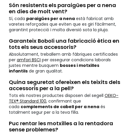
Són resistents els paraigües per a nena
en dies de molt vent?
Sí, cada
paraigües per a nena
està fabricat amb
varetes reforçades que eviten que es giri fàcilment,
garantint protecció i molta diversió sota la pluja.
Garanteix Boboli una fabricació ètica en
tots els seus accessoris?
Absolutament, treballem amb fàbriques certificades
per
amfori BSCI
per assegurar condicions laborals
justes mentre busquem
bosses i motxilles
infantils
de gran qualitat.
Quina seguretat ofereixen els teixits dels
accessoris per a la pell?
Tots els nostres productes disposen del segell
OEKO-
TEX® Standard 100
, confirmant que
cada
complements de cabell per a nena
és
totalment segur per a la teva filla.
Puc rentar les motxilles a la rentadora
sense problemes?