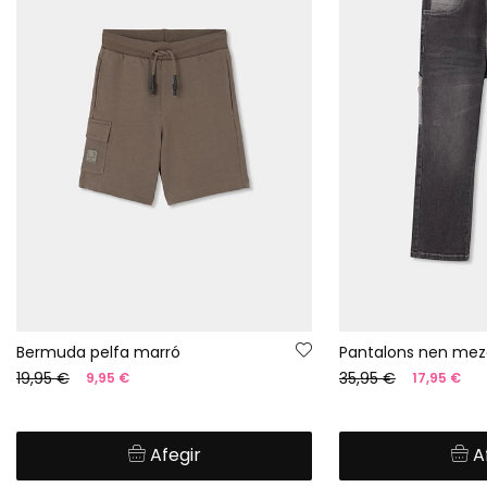
Bermuda pelfa marró
Pantalons nen mezcl
19,95 €
35,95 €
9,95 €
17,95 €
Afegir
A