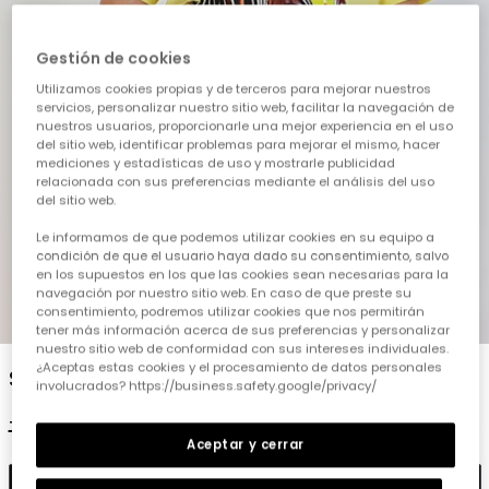
Gestión de cookies
Utilizamos cookies propias y de terceros para mejorar nuestros
servicios, personalizar nuestro sitio web, facilitar la navegación de
nuestros usuarios, proporcionarle una mejor experiencia en el uso
del sitio web, identificar problemas para mejorar el mismo, hacer
mediciones y estadísticas de uso y mostrarle publicidad
relacionada con sus preferencias mediante el análisis del uso
del sitio web.
Le informamos de que podemos utilizar cookies en su equipo a
condición de que el usuario haya dado su consentimiento, salvo
en los supuestos en los que las cookies sean necesarias para la
navegación por nuestro sitio web. En caso de que preste su
consentimiento, podremos utilizar cookies que nos permitirán
1
2
3
4
5
tener más información acerca de sus preferencias y personalizar
nuestro sitio web de conformidad con sus intereses individuales.
¿Aceptas estas cookies y el procesamiento de datos personales
Samarreta nen cotó color llima zebra
involucrados? https://business.safety.google/privacy/
15,95 €
7,95 €
6,35 €
Aceptar y cerrar
Afegir