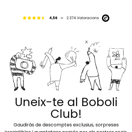
-
4,56
2.374 Valoracions
Uneix-te al Boboli
Club!
Gaudiràs de descomptes exclusius, sorpreses