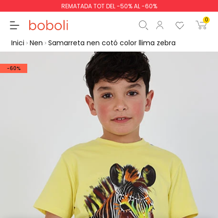
REMATADA TOT DEL -50% AL -60%
0
Inici
Nen
Samarreta nen cotó color llima zebra
-60%
Subtotal
0,00 €
Total
0,00 €
Continua
Començar la comand