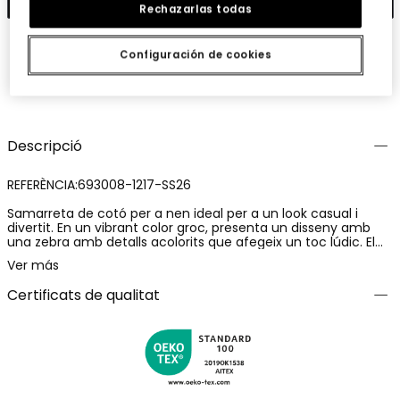
Rechazarlas todas
Configuración de cookies
Guardar
Comparteix
Descripció
REFERÈNCIA:693008-1217-SS26
Samarreta de cotó per a nen ideal per a un look casual i
divertit. En un vibrant color groc, presenta un disseny amb
una zebra amb detalls acolorits que afegeix un toc lúdic. El
seu teixit de cotó assegura comoditat i transpirabilitat,
Ver más
perfecta per a l'ús diari. Les talles disponibles van des dels 12
mesos fins als 14 anys, adaptant-se a diferents etapes de
Certificats de qualitat
creixement. Les mànigues curtes i el coll rodó la converteixen
en una opció versàtil per combinar amb texans o pantalons
curts en climes càlids.