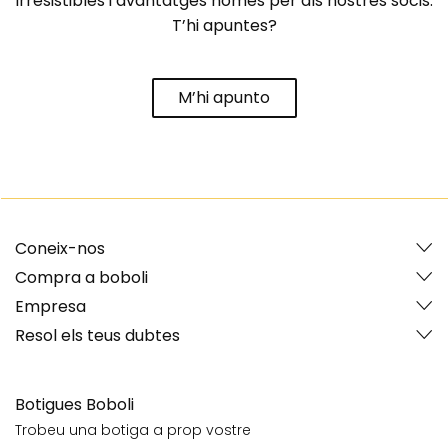
irresistibles i avantatges només per als nostres socis.
T’hi apuntes?
M’hi apunto
Coneix-nos
Compra a boboli
Empresa
Resol els teus dubtes
Botigues Boboli
Trobeu una botiga a prop vostre