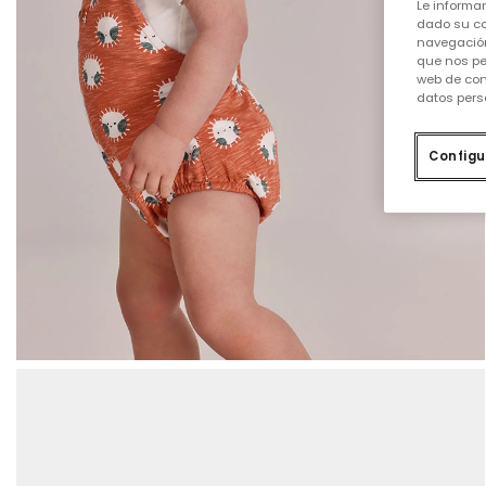
Le informa
dado su co
navegación
que nos pe
web de con
datos pers
Configu