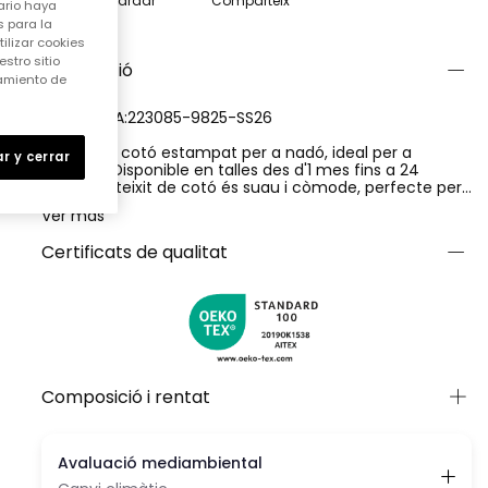
Guardar
Comparteix
ario haya
 para la
ilizar cookies
stro sitio
Descripció
samiento de
REFERÈNCIA:223085-9825-SS26
Pijama de cotó estampat per a nadó, ideal per a
r y cerrar
nounats. Disponible en talles des d'1 mes fins a 24
mesos. El teixit de cotó és suau i còmode, perfecte per
a la delicada pell del nadó. Presenta un disseny amb
Ver más
sols somrients que aporta un toc divertit. El seu color
terracota afegeix calidesa i estil. És de tirants i amb
Certificats de qualitat
botons frontals que faciliten el canvi de bolquer. És una
peça pràctica i còmoda per al dia a dia, ideal per
mantenir el teu nadó feliç i còmode.
Composició i rentat