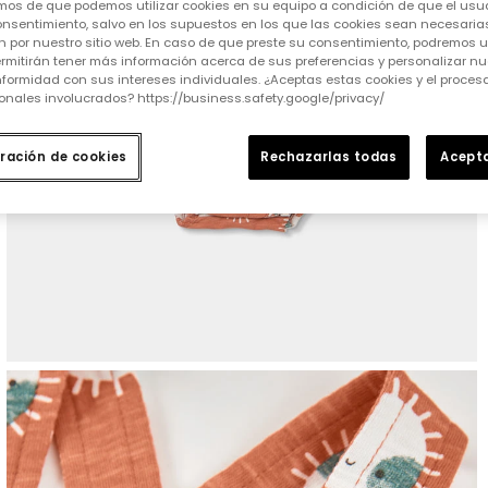
mos de que podemos utilizar cookies en su equipo a condición de que el usu
nsentimiento, salvo en los supuestos en los que las cookies sean necesarias
 por nuestro sitio web. En caso de que preste su consentimiento, podremos ut
rmitirán tener más información acerca de sus preferencias y personalizar nue
formidad con sus intereses individuales. ¿Aceptas estas cookies y el proce
onales involucrados? https://business.safety.google/privacy/
ración de cookies
Rechazarlas todas
Acepta