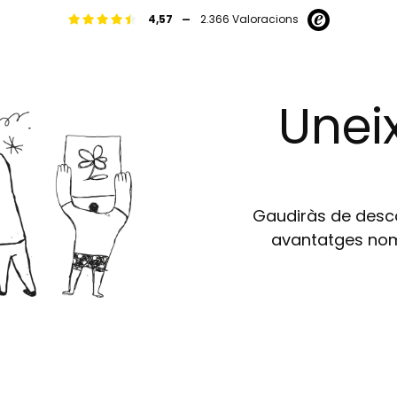
-
4,57
2.366 Valoracions
Uneix
Gaudiràs de descom
avantatges nomé