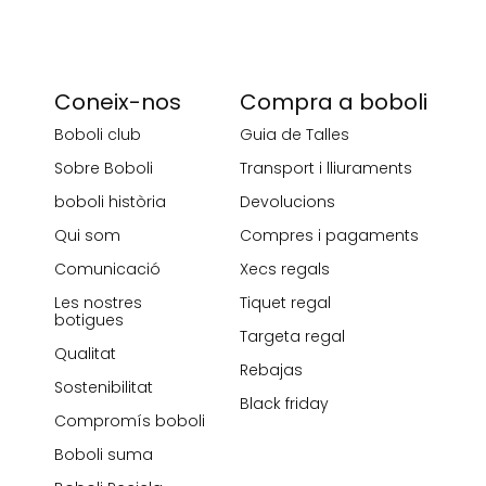
Coneix-nos
Compra a boboli
Boboli club
Guia de Talles
Sobre Boboli
Transport i lliuraments
boboli història
Devolucions
Qui som
Compres i pagaments
Comunicació
Xecs regals
Les nostres
Tiquet regal
botigues
Targeta regal
Qualitat
Rebajas
Sostenibilitat
Black friday
Compromís boboli
Boboli suma