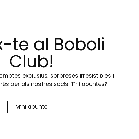
-te al Boboli
Club!
ptes exclusius, sorpreses irresistibles i
s per als nostres socis. T’hi apuntes?
M’hi apunto