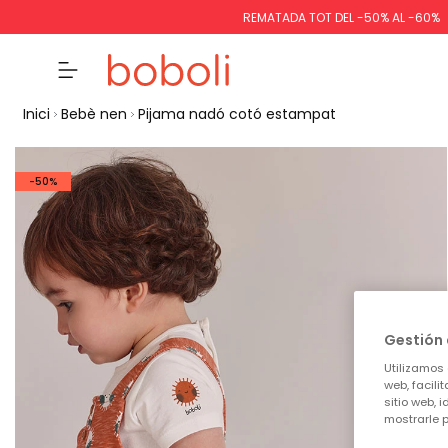
REMATADA TOT DEL -50% AL -60%
Inici
Bebè nen
Pijama nadó cotó estampat
-50%
Gestión 
Utilizamos 
web, facili
sitio web, 
mostrarle p