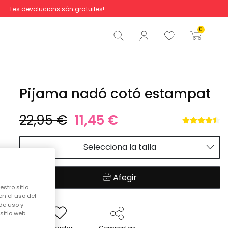
Les devolucions són gratuïtes!
Total
0,00 €
0
Començar la comanda
Pijama nadó cotó estampat
22,95 €
11,45 €
Selecciona la talla
Afegir
stro sitio
en el uso del
de uso y
itio web.