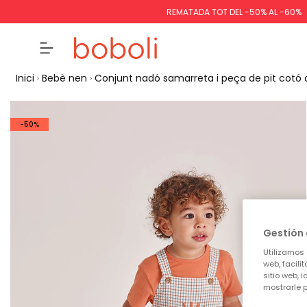
REMATADA TOT DEL -50% AL -60%
Inici
Bebè nen
Conjunt nadó samarreta i peça de pit cotó
-50%
Gestión 
Utilizamos 
web, facili
sitio web, 
mostrarle p