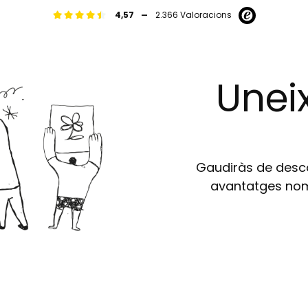
-
4,57
2.366 Valoracions
Uneix
Gaudiràs de descom
avantatges nomé