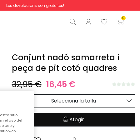
Les devolucions són gratuïtes!
Total
0,00 €
0
Començar la comanda
Conjunt nadó samarreta i
peça de pit cotó quadres
32,95 €
16,45 €
Selecciona la talla
stro sitio
Afegir
en el uso del
de uso y
itio web.