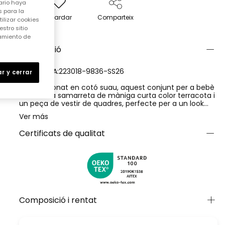
ario haya
 para la
Guardar
Comparteix
ilizar cookies
stro sitio
samiento de
Descripció
REFERÈNCIA:223018-9836-SS26
r y cerrar
Confeccionat en cotó suau, aquest conjunt per a bebè
inclou una samarreta de màniga curta color terracota i
un peça de vestir de quadres, perfecte per a un look
casual i alegre. Un divertit sol somrient adorna la part
Ver más
davantera del peça de vestir, afegint un toc d'encant.
Les talles van des d'1 mes fins a 24 mesos, adaptant-se
Certificats de qualitat
al creixement del bebè. Versàtil i còmode, ideal per a
l'ús diari.
Composició i rentat