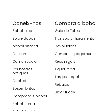
Coneix-nos
Compra a boboli
Boboli club
Guia de Talles
Sobre Boboli
Transport i lliuraments
boboli història
Devolucions
Qui som
Compres i pagaments
Comunicació
Xecs regals
Les nostres
Tiquet regal
botigues
Targeta regal
Qualitat
Rebajas
Sostenibilitat
Black friday
Compromís boboli
Boboli suma