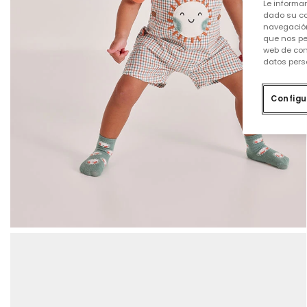
Le informa
dado su co
navegación
que nos pe
web de con
datos pers
Configu