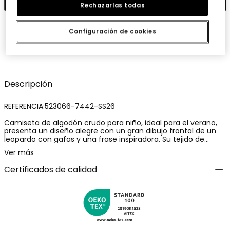
Rechazarlas todas
Configuración de cookies
Guardar
Compartir
Descripción
REFERENCIA:523066-7442-SS26
Camiseta de algodón crudo para niño, ideal para el verano,
presenta un diseño alegre con un gran dibujo frontal de un
leopardo con gafas y una frase inspiradora. Su tejido de
algodón proporciona comodidad y transpirabilidad, perfecto
Ver más
para el uso diario. Disponible en tallas desde 12 meses hasta
10 años, se adapta al crecimiento de tu pequeño. Su color
Certificados de calidad
neutro permite combinarla fácilmente con pantalones
cortos o jeans, haciendo de esta camiseta una opción
versátil y divertida para las aventuras diarias.