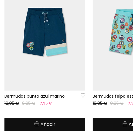
Bermudas punto azul marino
Bermudas felpa e
19,95 €
9,95 €
19,95 €
9,95 €
7,95 €
7,
Añadir
A