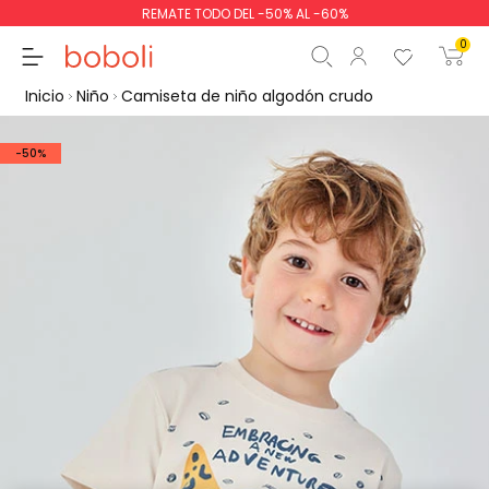
REMATE TODO DEL -50% AL -60%
0
Inicio
Niño
Camiseta de niño algodón crudo
-50%
Subtotal
0,00 €
Total
0,00 €
Continua
Comenzar pedido