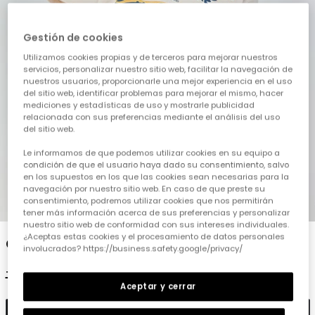
Gestión de cookies
Utilizamos cookies propias y de terceros para mejorar nuestros
servicios, personalizar nuestro sitio web, facilitar la navegación de
nuestros usuarios, proporcionarle una mejor experiencia en el uso
del sitio web, identificar problemas para mejorar el mismo, hacer
mediciones y estadísticas de uso y mostrarle publicidad
relacionada con sus preferencias mediante el análisis del uso
del sitio web.
Le informamos de que podemos utilizar cookies en su equipo a
condición de que el usuario haya dado su consentimiento, salvo
en los supuestos en los que las cookies sean necesarias para la
navegación por nuestro sitio web. En caso de que preste su
consentimiento, podremos utilizar cookies que nos permitirán
1
2
3
4
5
tener más información acerca de sus preferencias y personalizar
nuestro sitio web de conformidad con sus intereses individuales.
¿Aceptas estas cookies y el procesamiento de datos personales
Camiseta de niño algodón crudo
involucrados? https://business.safety.google/privacy/
17,95 €
8,95 €
Aceptar y cerrar
Añadir