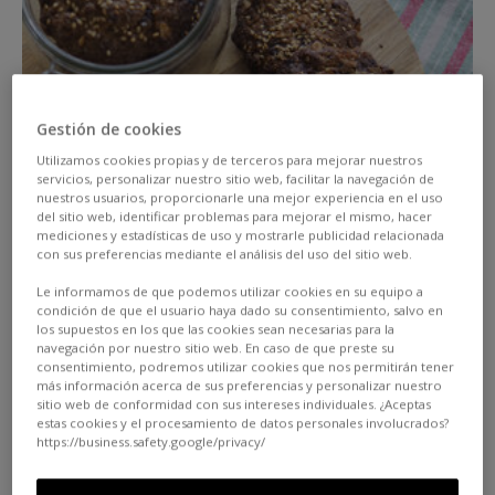
Gestión de cookies
Utilizamos cookies propias y de terceros para mejorar nuestros
servicios, personalizar nuestro sitio web, facilitar la navegación de
nuestros usuarios, proporcionarle una mejor experiencia en el uso
del sitio web, identificar problemas para mejorar el mismo, hacer
mediciones y estadísticas de uso y mostrarle publicidad relacionada
A recipe from
@beingbiotiful
.
con sus preferencias mediante el análisis del uso del sitio web.
Le informamos de que podemos utilizar cookies en su equipo a
condición de que el usuario haya dado su consentimiento, salvo en
Ingredients:
(For approximately 10 cookies)
los supuestos en los que las cookies sean necesarias para la
navegación por nuestro sitio web. En caso de que preste su
consentimiento, podremos utilizar cookies que nos permitirán tener
80 g Buckwheat flour
más información acerca de sus preferencias y personalizar nuestro
sitio web de conformidad con sus intereses individuales. ¿Aceptas
50 g oat flakes
estas cookies y el procesamiento de datos personales involucrados?
https://business.safety.google/privacy/
70 g almond flour