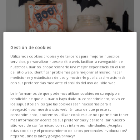
Gestión de cookies
Utilizamos cookies propias y de terceros para mejorar nuestros
servicios, personalizar nuestro sitio web, facilitar la navegación de
nuestros usuarios, proporcionarle una mejor experiencia en el uso
del sitio web, identificar problemas para mejorar el mismo, hacer
mediciones y estadísticas de uso y mostrarle publicidad relacionada
con sus preferencias mediante el análisis del uso del sitio web.
Decorazione terrificante: originalissime mummie
Le informamos de que podemos utilizar cookies en su equipo a
portacandele
condición de que el usuario haya dado su consentimiento, salvo en
los supuestos en los que las cookies sean necesarias para la
navegación por nuestro sitio web. En caso de que preste su
consentimiento, podremos utilizar cookies que nos permitirán tener
Adoriamo Halloween! Ci consente di trasformarci in
más información acerca de sus preferencias y personalizar nuestro
misteriosi vampiri, simpatiche mummie o scheletri
sitio web de conformidad con sus intereses individuales. ¿Aceptas
estas cookies y el procesamiento de datos personales involucrados?
ballerini.
Decorare la casa per quest’occasione è
https://business.safety.google/privacy/