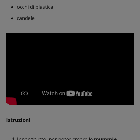
occhi di plastica
candele
Istruzioni
Innanzitutto, per poter creare le
mummie