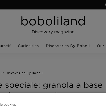
boboliland
Discovery magazine
urself
Curiosities
Discoveries By Boboli
Our
1
Discoveries By Boboli
 speciale: granola a base
extra croccante
de cookies