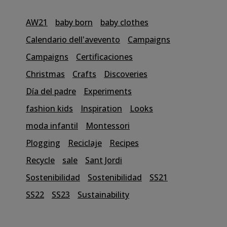
AW21
baby born
baby clothes
Calendario dell'avevento
Campaigns
Campaigns
Certificaciones
Christmas
Crafts
Discoveries
Día del padre
Experiments
fashion kids
Inspiration
Looks
moda infantil
Montessori
Plogging
Reciclaje
Recipes
Recycle
sale
Sant Jordi
Sostenibilidad
Sostenibilidad
SS21
SS22
SS23
Sustainability