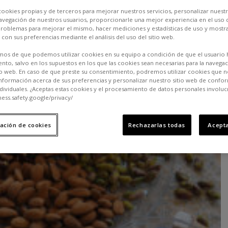
2.6K
0
cookies propias y de terceros para mejorar nuestros servicios, personalizar nuestr
a navegación de nuestros usuarios, proporcionarle una mejor experiencia en el uso d
 problemas para mejorar el mismo, hacer mediciones y estadísticas de uso y mostra
 con sus preferencias mediante el análisis del uso del sitio web.
os de que podemos utilizar cookies en su equipo a condición de que el usuario 
nto, salvo en los supuestos en los que las cookies sean necesarias para la navega
io web. En caso de que preste su consentimiento, podremos utilizar cookies que n
nformación acerca de sus preferencias y personalizar nuestro sitio web de confo
ndividuales. ¿Aceptas estas cookies y el procesamiento de datos personales involuc
ness.safety.google/privacy/
ación de cookies
Rechazarlas todas
Acepta