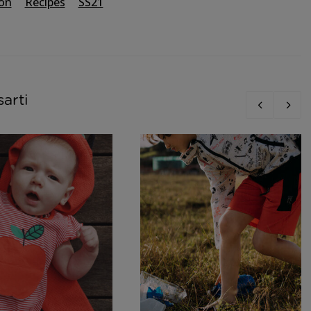
ion
Recipes
SS21
sarti