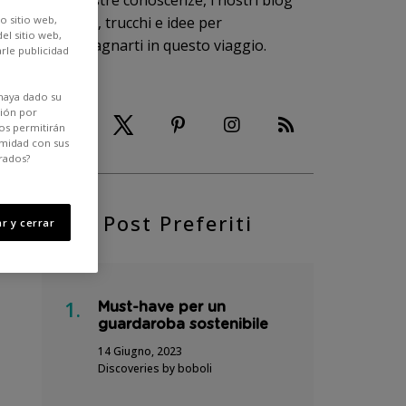
te le nostre conoscenze, i nostri blog
o sitio web,
preferiti, trucchi e idee per
el sitio web,
accompagnarti in questo viaggio.
rle publicidad
haya dado su
ción por
os permitirán
rmidad con sus
rados?
Post Preferiti
r y cerrar
Must-have per un
guardaroba sostenibile
14 Giugno, 2023
Discoveries by boboli