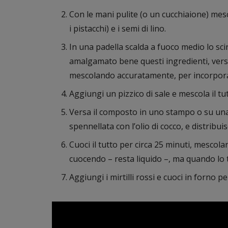
Con le mani pulite (o un cucchiaione) mesc
i pistacchi) e i semi di lino.
In una padella scalda a fuoco medio lo sci
amalgamato bene questi ingredienti, versa
mescolando accuratamente, per incorporar
Aggiungi un pizzico di sale e mescola il tut
Versa il composto in uno stampo o su una t
spennellata con l’olio di cocco, e distri
Cuoci il tutto per circa 25 minuti, mescola
cuocendo – resta liquido –, ma quando lo t
Aggiungi i mirtilli rossi e cuoci in forno per