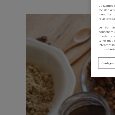
Utilizamos 
facilitar l
identificar
relacionada
Le informam
consentimie
nuestro sit
tener más i
intereses i
https://busi
Configur