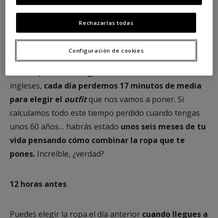
ponerme», tenemos varias soluciones que seguro te
van a ayudar. Optimizar el almacenaje de las prendas
Rechazarlas todas
es lo más importante. ¿Te animas?
Configuración de cookies
Sabías que, según un
estudio
que realizó
Marc&Spencer, unos grandes almacenes
ingleses,
cada día perdemos 17 minutos de media
para elegir el
outfit
que nos vamos a poner. Si
calculamos todo este tiempo perdido cuando tengas
unos 60 años… habrás estado
unos seis meses de tu
vida pensando cómo combinar la ropa que te
pones.
Increíble, ¿verdad?
12 horas antes
Puedes elegir la ropa el día anterior
cuando llegues a