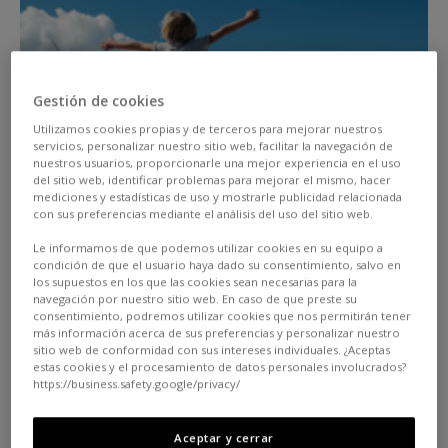
Gestión de cookies
Utilizamos cookies propias y de terceros para mejorar nuestros
servicios, personalizar nuestro sitio web, facilitar la navegación de
nuestros usuarios, proporcionarle una mejor experiencia en el uso
del sitio web, identificar problemas para mejorar el mismo, hacer
mediciones y estadísticas de uso y mostrarle publicidad relacionada
con sus preferencias mediante el análisis del uso del sitio web.
Le informamos de que podemos utilizar cookies en su equipo a
condición de que el usuario haya dado su consentimiento, salvo en
¿Te cuesta decidir qué te pones por la mañana y
los supuestos en los que las cookies sean necesarias para la
navegación por nuestro sitio web. En caso de que preste su
puedes estar hasta 10 minutos o más tomando
consentimiento, podremos utilizar cookies que nos permitirán tener
más información acerca de sus preferencias y personalizar nuestro
una decisión?
Como dice el refrán: no dejes para
sitio web de conformidad con sus intereses individuales. ¿Aceptas
mañana lo que puedas hacer hoy. Planifica tus outfits
estas cookies y el procesamiento de datos personales involucrados?
https://business.safety.google/privacy/
de la semana para ganar tiempo cuando te levantes. Si
cada mañana pierdes tiempo con el «no sé qué
Aceptar y cerrar