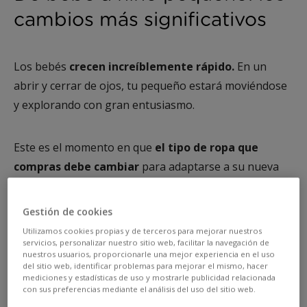
cambios más significativos
Los bebés
crecen increíblemente rápido.
En un
abrir y cerrar de ojos, tu pequeño estará moviéndose
y explorando con gran entusiasmo.
Este es el momento en que
el tipo de ropa que
compras debe cambiar
para adaptarse a su nueva
etapa de actividad y a los cambios que también
empezará a experimentar en su personalidad.
Gestión de cookies
Utilizamos cookies propias y de terceros para mejorar nuestros
servicios, personalizar nuestro sitio web, facilitar la navegación de
nuestros usuarios, proporcionarle una mejor experiencia en el uso
La importancia de la ropa
del sitio web, identificar problemas para mejorar el mismo, hacer
mediciones y estadísticas de uso y mostrarle publicidad relacionada
adecuada para su desarrollo
con sus preferencias mediante el análisis del uso del sitio web.