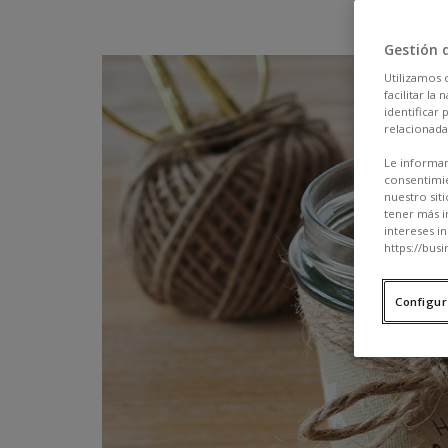
Gestión 
Utilizamos 
facilitar l
identificar
relacionada
Le informam
consentimie
nuestro sit
tener más i
intereses i
https://busi
Configur