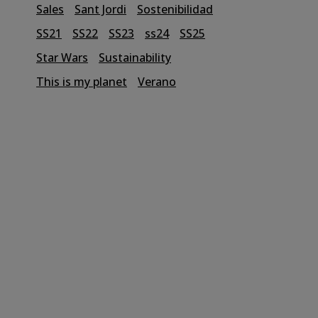
Sales
Sant Jordi
Sostenibilidad
SS21
SS22
SS23
ss24
SS25
Star Wars
Sustainability
This is my planet
Verano