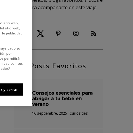
conocimientos, blogs favoritos, trucos e
ideas para acompañarte en este viaje.
o sitio web,
el sitio web,
rle publicidad
haya dado su
ción por
os permitirán
rmidad con sus
Posts Favoritos
rados?
r y cerrar
Consejos esenciales para
abrigar a tu bebé en
verano
16 septiembre, 2025
Curiosities