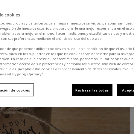
24.3K
0
de cookies
cookies propias y de terceros para mejorar nuestros servicios, personalizar nuestr
a navegación de nuestros usuarios, proporcionarle una mejor experiencia en el uso d
 problemas para mejorar el mismo, hacer mediciones y estadísticas de uso y mostra
 con sus preferencias mediante el análisis del uso del sitio web.
os de que podemos utilizar cookies en su equipo a condición de que el usuario 
nto, salvo en los supuestos en los que las cookies sean necesarias para la navega
io web. En caso de que preste su consentimiento, podremos utilizar cookies que n
nformación acerca de sus preferencias y personalizar nuestro sitio web de confo
ndividuales. ¿Aceptas estas cookies y el procesamiento de datos personales involuc
ness.safety.google/privacy/
ación de cookies
Rechazarlas todas
Acepta