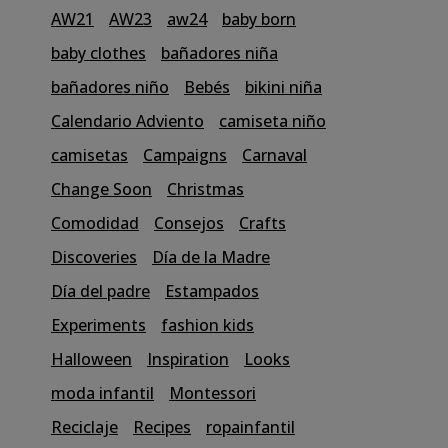
AW21
AW23
aw24
baby born
baby clothes
bañadores niña
bañadores niño
Bebés
bikini niña
Calendario Adviento
camiseta niño
camisetas
Campaigns
Carnaval
Change Soon
Christmas
Comodidad
Consejos
Crafts
Discoveries
Día de la Madre
Día del padre
Estampados
Experiments
fashion kids
Halloween
Inspiration
Looks
moda infantil
Montessori
Reciclaje
Recipes
ropainfantil