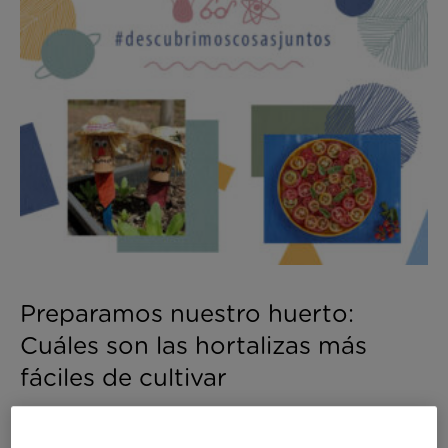
Preparamos nuestro huerto:
Cuáles son las hortalizas más
fáciles de cultivar
En nuestro propio
huerto urbano
podemos plantar