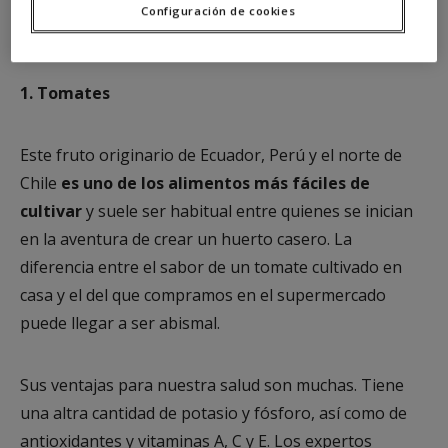
Configuración de cookies
1. Tomates
Este fruto originario de Ecuador, Perú y el norte de
Chile
es uno de los alimentos más fáciles de
cultivar
y suele ser habitual entre quienes se inician
en la aventura de crear un huerto casero. La
diferencia entre el sabor de un tomate cultivado en
casa y el del que compramos en el supermercado
puede llegar a ser abismal.
Sus ventajas para nuestra salud son muchas. Tiene
una altra cantidad de potasio y fósforo, así como de
antioxidantes y vitaminas A, C y E. Los expertos