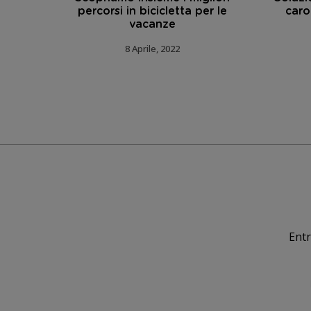
 ai tuoi
percorsi in bicicletta per le
caro
mo come
vacanze
8 Aprile, 2022
Entr