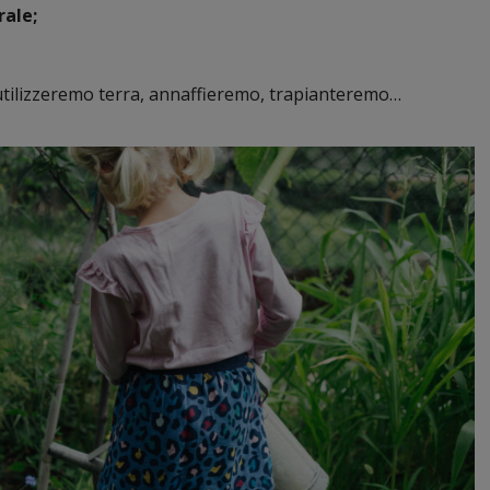
rale;
utilizzeremo terra, annaffieremo, trapianteremo…