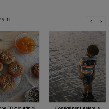
sarti
one TOP: Muffin di
Consigli per tutelare le