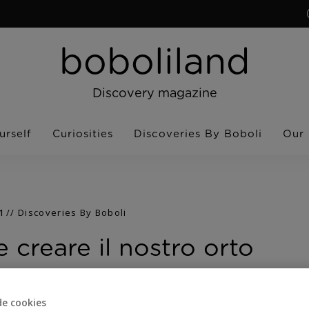
boboliland
Discovery magazine
urself
Curiosities
Discoveries By Boboli
Our
1
Discoveries By Boboli
creare il nostro orto
2K
0
de cookies