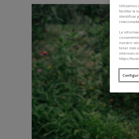
Utilizamos 
facilitar l
identificar
relacionada
Le informam
consentimie
nuestro sit
tener más i
intereses i
https://busi
Configur