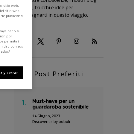
te le nostre conoscenze, i nostri blog
o sitio web,
preferiti, trucchi e idee per
el sitio web,
accompagnarti in questo viaggio.
rle publicidad
haya dado su
ción por
os permitirán
rmidad con sus
rados?
Post Preferiti
r y cerrar
Must-have per un
guardaroba sostenibile
14 Giugno, 2023
Discoveries by boboli