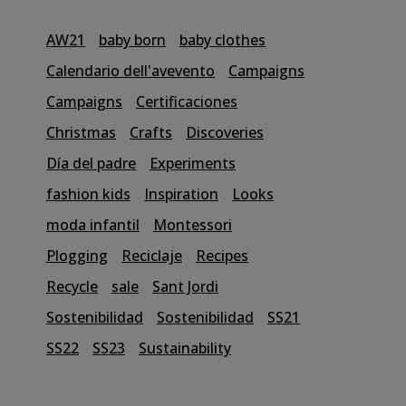
AW21
baby born
baby clothes
Calendario dell'avevento
Campaigns
Campaigns
Certificaciones
Christmas
Crafts
Discoveries
Día del padre
Experiments
fashion kids
Inspiration
Looks
moda infantil
Montessori
Plogging
Reciclaje
Recipes
Recycle
sale
Sant Jordi
Sostenibilidad
Sostenibilidad
SS21
SS22
SS23
Sustainability