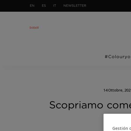
EN
ES
IT
NEWSLETTER
#Colouryo
14 Ottobre, 202
Scopriamo come 
Gestión 