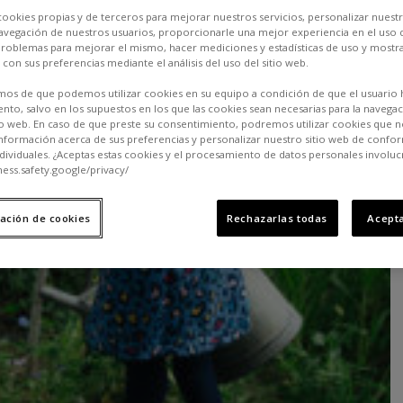
cookies propias y de terceros para mejorar nuestros servicios, personalizar nuestr
a navegación de nuestros usuarios, proporcionarle una mejor experiencia en el uso d
 problemas para mejorar el mismo, hacer mediciones y estadísticas de uso y mostra
 con sus preferencias mediante el análisis del uso del sitio web.
os de que podemos utilizar cookies en su equipo a condición de que el usuario 
nto, salvo en los supuestos en los que las cookies sean necesarias para la navega
io web. En caso de que preste su consentimiento, podremos utilizar cookies que n
nformación acerca de sus preferencias y personalizar nuestro sitio web de confo
ndividuales. ¿Aceptas estas cookies y el procesamiento de datos personales involuc
ness.safety.google/privacy/
ación de cookies
Rechazarlas todas
Acepta