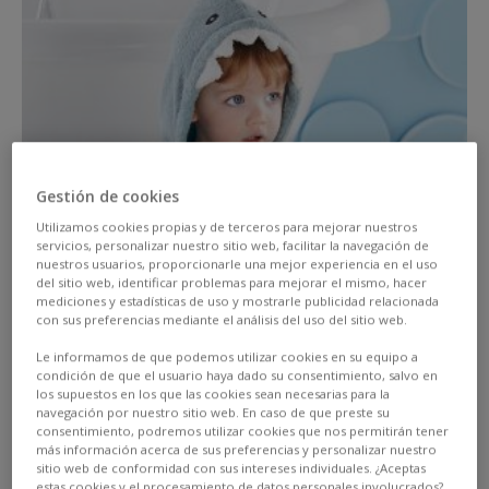
Gestión de cookies
Utilizamos cookies propias y de terceros para mejorar nuestros
servicios, personalizar nuestro sitio web, facilitar la navegación de
nuestros usuarios, proporcionarle una mejor experiencia en el uso
del sitio web, identificar problemas para mejorar el mismo, hacer
mediciones y estadísticas de uso y mostrarle publicidad relacionada
con sus preferencias mediante el análisis del uso del sitio web.
Le informamos de que podemos utilizar cookies en su equipo a
condición de que el usuario haya dado su consentimiento, salvo en
los supuestos en los que las cookies sean necesarias para la
navegación por nuestro sitio web. En caso de que preste su
El olor a mar, un helado derritiéndose en nuestras
consentimiento, podremos utilizar cookies que nos permitirán tener
manos o la brisa despeinándonos. Hay sensaciones
más información acerca de sus preferencias y personalizar nuestro
sitio web de conformidad con sus intereses individuales. ¿Aceptas
veraniegas que son únicas. Y mientras las esperamos,
estas cookies y el procesamiento de datos personales involucrados?