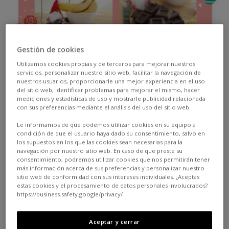
Gestión de cookies
Utilizamos cookies propias y de terceros para mejorar nuestros
servicios, personalizar nuestro sitio web, facilitar la navegación de
nuestros usuarios, proporcionarle una mejor experiencia en el uso
We’re carrying on with our Christmas recipes so that
del sitio web, identificar problemas para mejorar el mismo, hacer
mediciones y estadísticas de uso y mostrarle publicidad relacionada
the festive days can be even sweeter and more special.
con sus preferencias mediante el análisis del uso del sitio web.
Today, we want to give you a secret recipe… we say it’s
Le informamos de que podemos utilizar cookies en su equipo a
secret because it’s so delicious that only you can know
condición de que el usuario haya dado su consentimiento, salvo en
los supuestos en los que las cookies sean necesarias para la
it. Guess what it is?
Banana and chocolate lollipops!
navegación por nuestro sitio web. En caso de que preste su
The supreme way to enjoy this fruit!
consentimiento, podremos utilizar cookies que nos permitirán tener
más información acerca de sus preferencias y personalizar nuestro
sitio web de conformidad con sus intereses individuales. ¿Aceptas
estas cookies y el procesamiento de datos personales involucrados?
Besides, do you know the advantage of this recipe?
https://business.safety.google/privacy/
We can also use it to make lollipops with other
fruits …
although today we will be making the
Aceptar y cerrar