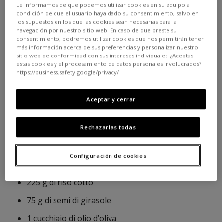
è un’idea della nostra amica @beingbiotiful.
Le informamos de que podemos utilizar cookies en su equipo a
condición de que el usuario haya dado su consentimiento, salvo en
los supuestos en los que las cookies sean necesarias para la
Ingredienti (per 20 polpette
)
navegación por nuestro sitio web. En caso de que preste su
consentimiento, podremos utilizar cookies que nos permitirán tener
más información acerca de sus preferencias y personalizar nuestro
sitio web de conformidad con sus intereses individuales. ¿Aceptas
1 cucchiaio di olio d’oliva
estas cookies y el procesamiento de datos personales involucrados?
https://business.safety.google/privacy/
1 cipolla
2 manciate di funghi champignon
Aceptar y cerrar
1 spicchio d’aglio
Rechazarlas todas
2 barbabietole di media grandezza, crude e
grattugiate
Configuración de cookies
50 g di fiocchi d’avena
225 g di riso cotto
75 g di semi di girasole
1 cucchiaio di olio d’oliva