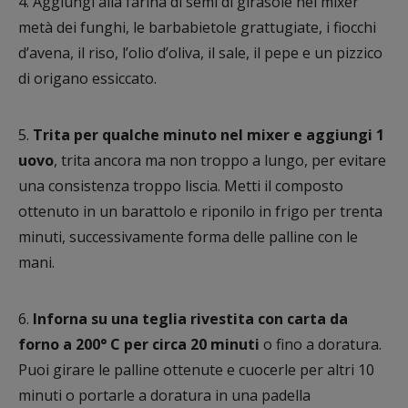
4. Aggiungi alla farina di semi di girasole nel mixer
metà dei funghi, le barbabietole grattugiate, i fiocchi
d’avena, il riso, l’olio d’oliva, il sale, il pepe e un pizzico
di origano essiccato.
5.
Trita per qualche minuto nel mixer e aggiungi 1
uovo
, trita ancora ma non troppo a lungo, per evitare
una consistenza troppo liscia. Metti il composto
ottenuto in un barattolo e riponilo in frigo per trenta
minuti, successivamente forma delle palline con le
mani.
6.
Inforna su una teglia rivestita con carta da
forno a 200° C per circa 20 minuti
o fino a doratura.
Puoi girare le palline ottenute e cuocerle per altri 10
minuti o portarle a doratura in una padella