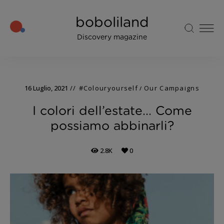
boboliland
Discovery magazine
16 Luglio, 2021
#Colouryourself
Our Campaigns
/
I colori dell’estate… Come
possiamo abbinarli?
2.8K
0