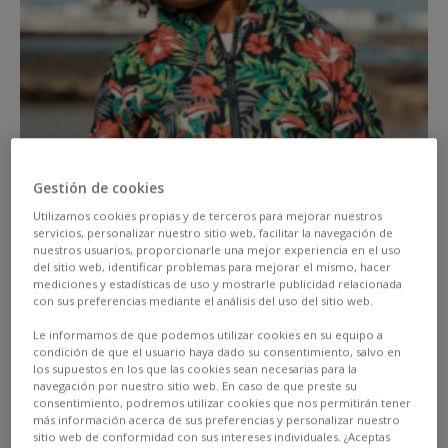
Gestión de cookies
Utilizamos cookies propias y de terceros para mejorar nuestros
servicios, personalizar nuestro sitio web, facilitar la navegación de
Il vantaggio migliore dell’estate?
Tutti i colori sono
nuestros usuarios, proporcionarle una mejor experiencia en el uso
del sitio web, identificar problemas para mejorar el mismo, hacer
ammessi!
L’estate è allegria, luce e colori,
mediciones y estadísticas de uso y mostrarle publicidad relacionada
con sus preferencias mediante el análisis del uso del sitio web.
innumerevoli colori! Sapevi che quest’estate i colori
pastello e quelli acidi sono i più gettonati? Certo,
Le informamos de que podemos utilizar cookies en su equipo a
condición de que el usuario haya dado su consentimiento, salvo en
abbinarli non è facile… Ecco perché, oggi, desideriamo
los supuestos en los que las cookies sean necesarias para la
navegación por nuestro sitio web. En caso de que preste su
darti qualche consiglio per sfruttarli al massimo.
consentimiento, podremos utilizar cookies que nos permitirán tener
más información acerca de sus preferencias y personalizar nuestro
sitio web de conformidad con sus intereses individuales. ¿Aceptas