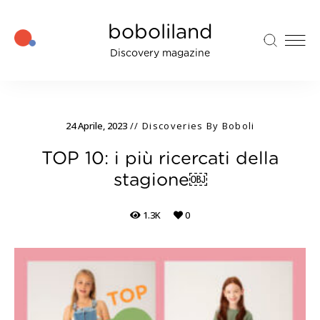
boboliland
Discovery magazine
24 Aprile, 2023
Discoveries By Boboli
TOP 10: i più ricercati della
stagione￼
1.3K
0