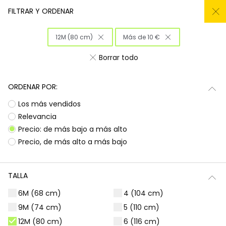
REMATE TODO DEL -50% AL -60%
FILTRAR Y ORDENAR
0
12M (80 cm)
Más de 10 €
Inicio
Niña
Ropa
Borrar todo
Ropa para niñas
ORDENAR POR:
¡Prepárate para deslumbrar con la nueva
Subtotal
0,00 €
Los más vendidos
colección de Boboli! Aquí encontrarás
esa
ropa para niñas
que tanto buscas, con
Total
0,00 €
Relevancia
diseños llenos de color y alegría. Es la
Precio: de más bajo a más alto
oportunidad perfecta para renovar el armario
Continua
Comenzar pedido
Precio, de más alto a más bajo
de las peques con prendas que combinan
estilo, comodidad y durabilidad, listas para
acompañarlas en todas sus aventuras diarias.
TALLA
Camisetas | Blusas
Sudaderas | Jerséis
6M (68 cm)
4 (104 cm)
9M (74 cm)
5 (110 cm)
12M (80 cm)
6 (116 cm)