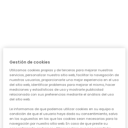
día a día: ¿necesita algo para el cole, para jugar sin
parar o para alguna ocasión especial? Nuestra guía te
ayudará a acertar en cada elección, asegurando que
cada prenda sea una inversión inteligente en su
felicidad y estilo. Vamos a ver los puntos clave para
conseguir esa
calidad de ropa infantil
que tanto nos
importa.
CARACTERÍSTICAS DE ROPA PARA NIÑAS:
• La comodidad es reina:
Cuando hablamos de
ropa casual para niñas
, la
Gestión de cookies
comodidad es lo primero. Las peques no paran, saltan,
Utilizamos cookies propias y de terceros para mejorar nuestros
corren, exploran... así que necesitan tejidos suaves,
servicios, personalizar nuestro sitio web, facilitar la navegación de
transpirables y que permitan total libertad de
nuestros usuarios, proporcionarle una mejor experiencia en el uso
movimiento. ¡Olvídate de esas prendas que pican o
del sitio web, identificar problemas para mejorar el mismo, hacer
aprietan! En Boboli, cada diseño piensa en su bienestar
mediciones y estadísticas de uso y mostrarle publicidad
para que se sientan a gusto todo el día, sin importar la
relacionada con sus preferencias mediante el análisis del uso
del sitio web.
aventura.
• Diseño y creatividad sin límites:
Le informamos de que podemos utilizar cookies en su equipo a
Para que la
moda infantil para niña
sea un éxito,
condición de que el usuario haya dado su consentimiento, salvo
en los supuestos en los que las cookies sean necesarias para la
tiene que reflejar su personalidad. Desde los
navegación por nuestro sitio web. En caso de que preste su
estampados más atrevidos hasta los colores vibrantes,