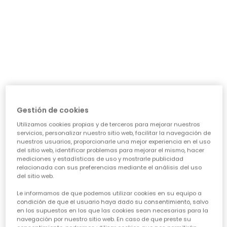
día a día: ¿necesita algo para el cole, para jugar sin
parar o para alguna ocasión especial? Nuestra guía te
ayudará a acertar en cada elección, asegurando que
cada prenda sea una inversión inteligente en su
felicidad y estilo. Vamos a ver los puntos clave para
conseguir esa
calidad de ropa infantil
que tanto nos
importa.
CARACTERÍSTICAS DE ROPA PARA NIÑAS:
• La comodidad es reina:
Cuando hablamos de
ropa casual para niñas
, la
Gestión de cookies
comodidad es lo primero. Las peques no paran, saltan,
Utilizamos cookies propias y de terceros para mejorar nuestros
corren, exploran... así que necesitan tejidos suaves,
servicios, personalizar nuestro sitio web, facilitar la navegación de
transpirables y que permitan total libertad de
nuestros usuarios, proporcionarle una mejor experiencia en el uso
movimiento. ¡Olvídate de esas prendas que pican o
del sitio web, identificar problemas para mejorar el mismo, hacer
aprietan! En Boboli, cada diseño piensa en su bienestar
mediciones y estadísticas de uso y mostrarle publicidad
para que se sientan a gusto todo el día, sin importar la
relacionada con sus preferencias mediante el análisis del uso
del sitio web.
aventura.
• Diseño y creatividad sin límites:
Le informamos de que podemos utilizar cookies en su equipo a
Para que la
moda infantil para niña
sea un éxito,
condición de que el usuario haya dado su consentimiento, salvo
en los supuestos en los que las cookies sean necesarias para la
tiene que reflejar su personalidad. Desde los
navegación por nuestro sitio web. En caso de que preste su
estampados más atrevidos hasta los colores vibrantes,