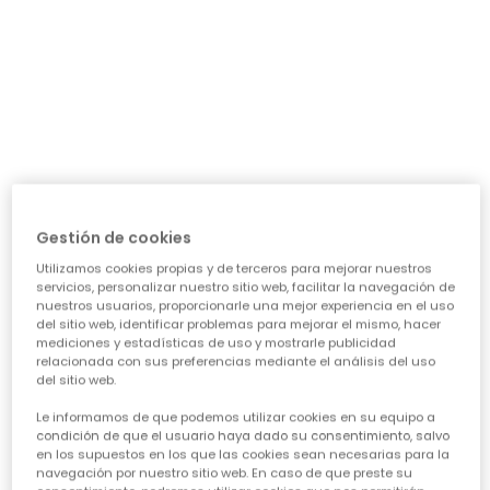
día a día: ¿necesita algo para el cole, para jugar sin
parar o para alguna ocasión especial? Nuestra guía te
ayudará a acertar en cada elección, asegurando que
cada prenda sea una inversión inteligente en su
felicidad y estilo. Vamos a ver los puntos clave para
conseguir esa
calidad de ropa infantil
que tanto nos
importa.
CARACTERÍSTICAS DE ROPA PARA NIÑAS:
• La comodidad es reina:
Cuando hablamos de
ropa casual para niñas
, la
Gestión de cookies
comodidad es lo primero. Las peques no paran, saltan,
Utilizamos cookies propias y de terceros para mejorar nuestros
corren, exploran... así que necesitan tejidos suaves,
servicios, personalizar nuestro sitio web, facilitar la navegación de
transpirables y que permitan total libertad de
nuestros usuarios, proporcionarle una mejor experiencia en el uso
movimiento. ¡Olvídate de esas prendas que pican o
del sitio web, identificar problemas para mejorar el mismo, hacer
aprietan! En Boboli, cada diseño piensa en su bienestar
mediciones y estadísticas de uso y mostrarle publicidad
para que se sientan a gusto todo el día, sin importar la
relacionada con sus preferencias mediante el análisis del uso
del sitio web.
aventura.
• Diseño y creatividad sin límites:
Le informamos de que podemos utilizar cookies en su equipo a
Para que la
moda infantil para niña
sea un éxito,
condición de que el usuario haya dado su consentimiento, salvo
en los supuestos en los que las cookies sean necesarias para la
tiene que reflejar su personalidad. Desde los
navegación por nuestro sitio web. En caso de que preste su
estampados más atrevidos hasta los colores vibrantes,