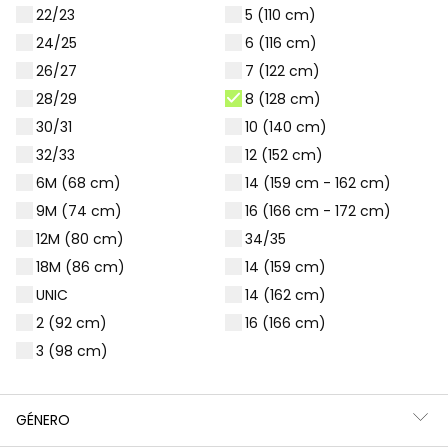
22/23
5 (110 cm)
Filtros
154 productos
24/25
6 (116 cm)
26/27
7 (122 cm)
28/29
8 (128 cm)
30/31
10 (140 cm)
32/33
12 (152 cm)
6M (68 cm)
14 (159 cm - 162 cm)
9M (74 cm)
16 (166 cm - 172 cm)
12M (80 cm)
34/35
18M (86 cm)
14 (159 cm)
UNIC
14 (162 cm)
2 (92 cm)
16 (166 cm)
Leggings de punto elástico azul marino
Leggings pirata azul marino
3 (98 cm)
9,95 €
9,95 €
GÉNERO