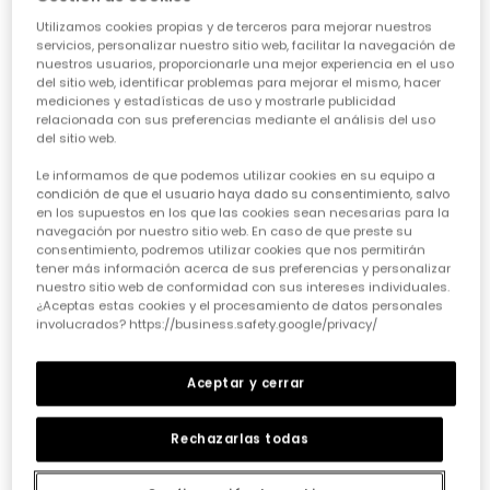
Utilizamos cookies propias y de terceros para mejorar nuestros
servicios, personalizar nuestro sitio web, facilitar la navegación de
nuestros usuarios, proporcionarle una mejor experiencia en el uso
del sitio web, identificar problemas para mejorar el mismo, hacer
mediciones y estadísticas de uso y mostrarle publicidad
relacionada con sus preferencias mediante el análisis del uso
del sitio web.
Camiseta punto canalé niña gris cuello alto
Camiseta punto niña blanca estampado Thunder Power
Le informamos de que podemos utilizar cookies en su equipo a
12,95 €
12,95 €
condición de que el usuario haya dado su consentimiento, salvo
en los supuestos en los que las cookies sean necesarias para la
navegación por nuestro sitio web. En caso de que preste su
consentimiento, podremos utilizar cookies que nos permitirán
tener más información acerca de sus preferencias y personalizar
nuestro sitio web de conformidad con sus intereses individuales.
¿Aceptas estas cookies y el procesamiento de datos personales
involucrados? https://business.safety.google/privacy/
Aceptar y cerrar
Rechazarlas todas
Camiseta punto niña roja estampado estrellas
Camiseta punto niña fucsia estampado corazones