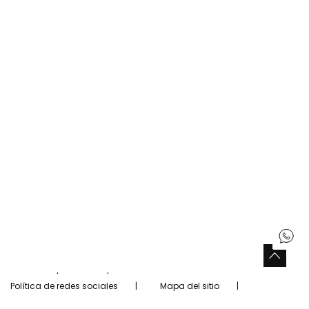
Resuelve tus dudas
Tiendas Boboli
Encuentre una tienda cerca de usted
Buscar tiendas
Siguenos
Facebook
Twitter
Instagram
Pinterest
Youtube
Tiktok
España
Español (Spanish)
Copyright © Boboli 2026.
Aviso legal
Política de privacidad y cookies
Política de redes sociales
Mapa del sitio
Configuración de cookies