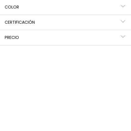
COLOR
CERTIFICACIÓN
PRECIO
Legging color negro
Legging en negro
9,95 €
9,95 €
-45%