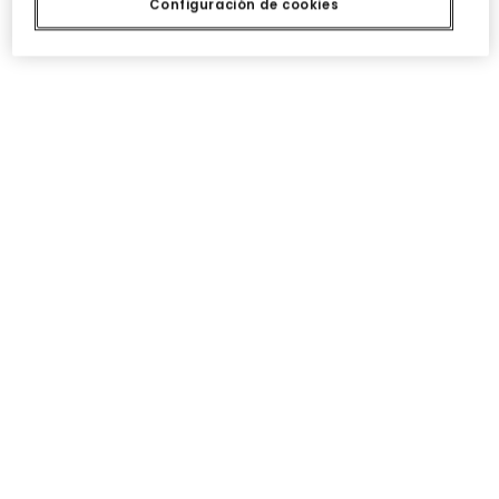
12,95 €
12,95 €
Configuración de cookies
Camiseta punto niña crudo estampado amigas
Camiseta punto niña azul marino estampada letras
15,95 €
15,95 €