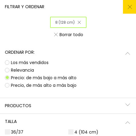
REMATE TODO DEL -50% AL -60%
FILTRAR Y ORDENAR
0
8 (128 cm)
Inicio
Niña
Ropa
Borrar todo
Ropa para niñas
ORDENAR POR:
¡Prepárate para deslumbrar con la nueva
Subtotal
0,00 €
Los más vendidos
colección de Boboli! Aquí encontrarás
esa
ropa para niñas
que tanto buscas, con
Total
0,00 €
Relevancia
diseños llenos de color y alegría. Es la
Precio: de más bajo a más alto
oportunidad perfecta para renovar el armario
Continua
Comenzar pedido
Precio, de más alto a más bajo
de las peques con prendas que combinan
estilo, comodidad y durabilidad, listas para
acompañarlas en todas sus aventuras diarias.
PRODUCTOS
Camisetas | Blusas
Sudaderas | Jerséis
TALLA
36/37
4 (104 cm)