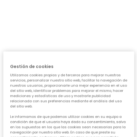
día a día: ¿necesita algo para el cole, para jugar sin
parar o para alguna ocasión especial? Nuestra guía te
ayudará a acertar en cada elección, asegurando que
cada prenda sea una inversión inteligente en su
felicidad y estilo. Vamos a ver los puntos clave para
conseguir esa
calidad de ropa infantil
que tanto nos
importa.
CARACTERÍSTICAS DE ROPA PARA NIÑAS:
• La comodidad es reina:
Cuando hablamos de
ropa casual para niñas
, la
Gestión de cookies
comodidad es lo primero. Las peques no paran, saltan,
Utilizamos cookies propias y de terceros para mejorar nuestros
corren, exploran... así que necesitan tejidos suaves,
servicios, personalizar nuestro sitio web, facilitar la navegación de
transpirables y que permitan total libertad de
nuestros usuarios, proporcionarle una mejor experiencia en el uso
movimiento. ¡Olvídate de esas prendas que pican o
del sitio web, identificar problemas para mejorar el mismo, hacer
aprietan! En Boboli, cada diseño piensa en su bienestar
mediciones y estadísticas de uso y mostrarle publicidad
para que se sientan a gusto todo el día, sin importar la
relacionada con sus preferencias mediante el análisis del uso
del sitio web.
aventura.
• Diseño y creatividad sin límites:
Le informamos de que podemos utilizar cookies en su equipo a
Para que la
moda infantil para niña
sea un éxito,
condición de que el usuario haya dado su consentimiento, salvo
en los supuestos en los que las cookies sean necesarias para la
tiene que reflejar su personalidad. Desde los
navegación por nuestro sitio web. En caso de que preste su
estampados más atrevidos hasta los colores vibrantes,