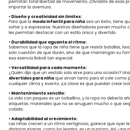
permitan total libertad de movimiento. ¡Olvídate de esas pr
importar la aventura.
• Diseño y creatividad sin límites:
Para que la
moda infantil para niña
sea un éxito, tiene qu
soñar y a expresarse. Nuestros diseñadores ponen mucho ca
les permitan destacar con un estilo único y divertido.
• Durabilidad que aguanta el ritmo:
Sabemos que la ropa de niña tiene que resistir batallas, la
solo cuestión de que duren, sino de que mantengan su form
esa esencia Boboli tan especial.
• Versatilidad para cada momento:
¿Quién dijo que un vestido solo sirve para una ocasión? U
divertidos para niña
que sirvan tanto para el cole como 
cualquier clima y evento. ¡La clave es que puedan crear loo
• Mantenimiento sencillo:
La vida con peques es un torbellino, y la ropa no debería a
etiquetas: materiales que no se arruguen mucho o que sequ
colada.
• Adaptabilidad al crecimiento:
Las niñas crecen a un ritmo vertiginoso, ¡parece que ayer l
distintas etapas, como los leggins, es un puntazo. Así, u