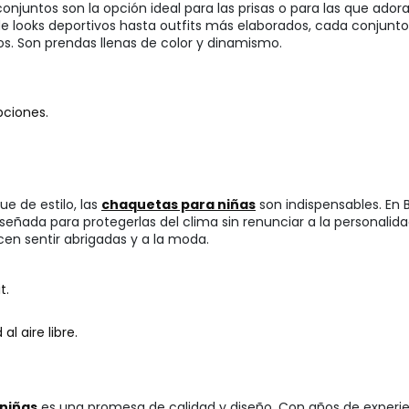
 conjuntos son la opción ideal para las prisas o para las que ador
 looks deportivos hasta outfits más elaborados, cada conjunto e
. Son prendas llenas de color y dinamismo.
pciones.
e de estilo, las
chaquetas para niñas
son indispensables. En
 diseñada para protegerlas del clima sin renunciar a la persona
cen sentir abrigadas y a la moda.
t.
l aire libre.
 niñas
es una promesa de calidad y diseño. Con años de experien