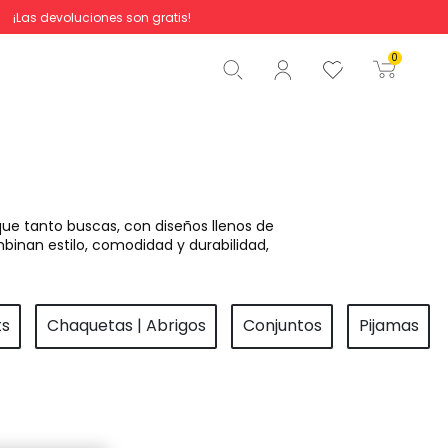
¡Las devoluciones son gratis!
Total
0,00 €
0
Comenzar pedido
ue tanto buscas, con diseños llenos de
binan estilo, comodidad y durabilidad,
ts
Chaquetas | Abrigos
Conjuntos
Pijamas