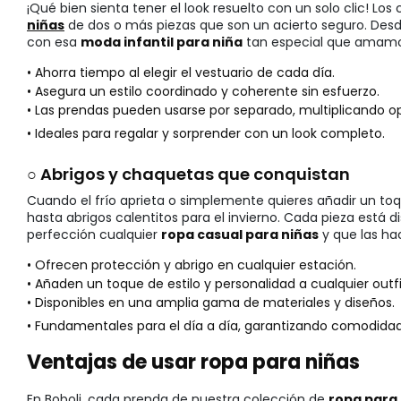
¡Qué bien sienta tener el look resuelto con un solo clic! Los
niñas
de dos o más piezas que son un acierto seguro. Desde
con esa
moda infantil para niña
tan especial que amamos
• Ahorra tiempo al elegir el vestuario de cada día.
• Asegura un estilo coordinado y coherente sin esfuerzo.
• Las prendas pueden usarse por separado, multiplicando o
• Ideales para regalar y sorprender con un look completo.
○ Abrigos y chaquetas que conquistan
Cuando el frío aprieta o simplemente quieres añadir un toqu
hasta abrigos calentitos para el invierno. Cada pieza está
perfección cualquier
ropa casual para niñas
y que las ha
• Ofrecen protección y abrigo en cualquier estación.
• Añaden un toque de estilo y personalidad a cualquier outfi
• Disponibles en una amplia gama de materiales y diseños.
• Fundamentales para el día a día, garantizando comodidad a
Ventajas de usar ropa para niñas
En Boboli, cada prenda de nuestra colección de
ropa para