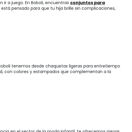
an ir a juego. En Boboli, encuentras
conjuntos para
stá pensado para que tu hija brille sin complicaciones,
 Boboli tenemos desde chaquetas ligeras para entretiempo
lidad, con colores y estampados que complementan a la
cia en el sector de la moda infantil, te ofrecemos piezas