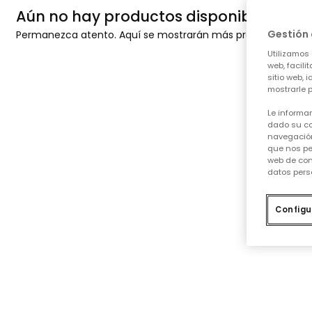
Aún no hay productos disponibles
Gestión 
Permanezca atento. Aquí se mostrarán más productos a me
Utilizamos 
web, facili
sitio web, 
mostrarle p
Le informa
dado su co
navegación
que nos pe
web de con
datos pers
Configu