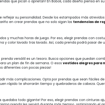
endas que pican o aprietan! En Boboli, cada diseño piensa en su 
e reflejar su personalidad. Desde los estampados más atrevidos h
riño en crear prendas que no solo sigan las
tendencias de ro
vados y muchas horas de juego. Por eso, elegir prendas con costu
a y color lavado tras lavado. Así, cada prenda podrá pasar de
na prenda versátil es un tesoro. Busca opciones que puedan com
para un plan de fin de semana. O esos
vestidos alegres para 
ks diferentes con pocas piezas!
ñadir más complicaciones. Opta por prendas que sean fáciles de 
en rápido te ahorrarán tiempo y quebraderos de cabeza. Querem
es quedaba todo gigante! Por eso, elegir prendas con cinturas aj
na misma prenda les servirá durante más tiempo, optimizando e