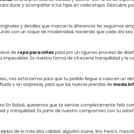
ara durar y acompañar a tus hijas en cada etapa. Descubre por 
originales y detalles que marcan la diferencia. No seguimos si
undo con un toque de modernidad, haciendo que cada día sea un
pieza de
ropa para niñas
pasa por un riguroso proceso de dise
s impecables. Es nuestra forma de ofrecerte tranquilidad y la 
so, nos esforzamos para que tu pedido llegue a casa en un abrir
fluida y sin sorpresas, para que las nuevas prendas de
moda inf
ocupes! En Boboli, queremos que te sientas completamente feliz 
lidad y tranquilidad. Es parte de nuestro compromiso con tu sati
 tejidos de la más alta calidad: algodón suave, lino fresco, mezc