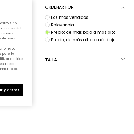
ORDENAR POR:
Los más vendidos
stro sitio
Relevancia
en el uso del
Precio: de más bajo a más alto
de uso y
itio web.
Precio, de más alto a más bajo
ario haya
 para la
ilizar cookies
TALLA
stro sitio
samiento de
r y cerrar