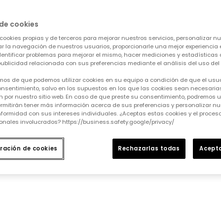
de cookies
dida que se vayan añadiendo.
cookies propias y de terceros para mejorar nuestros servicios, personalizar nue
tar la navegación de nuestros usuarios, proporcionarle una mejor experiencia 
identificar problemas para mejorar el mismo, hacer mediciones y estadísticas 
ublicidad relacionada con sus preferencias mediante el análisis del uso del s
mos de que podemos utilizar cookies en su equipo a condición de que el usu
nsentimiento, salvo en los supuestos en los que las cookies sean necesarias
 por nuestro sitio web. En caso de que preste su consentimiento, podremos ut
rmitirán tener más información acerca de sus preferencias y personalizar nue
formidad con sus intereses individuales. ¿Aceptas estas cookies y el proce
onales involucrados? https://business.safety.google/privacy/
ración de cookies
Rechazarlas todas
Acepta