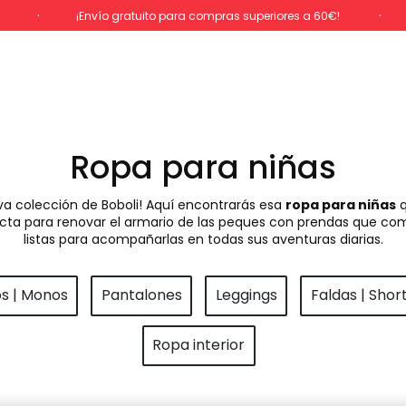
%
¡Envío gratuito para compras superiores a 60€!
Ropa para niñas
va colección de Boboli! Aquí encontrarás esa
ropa para niñas
q
rfecta para renovar el armario de las peques con prendas que com
listas para acompañarlas en todas sus aventuras diarias.
os | Monos
Pantalones
Leggings
Faldas | Shor
Ropa interior