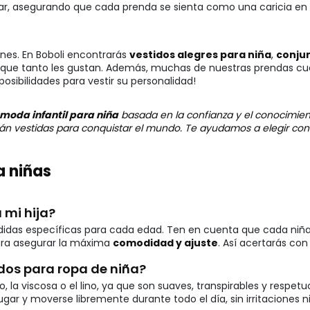
lar, asegurando que cada prenda se sienta como una caricia en s
ones. En Boboli encontrarás
vestidos alegres para niña
,
conjun
que tanto les gustan. Además, muchas de nuestras prendas cue
posibilidades para vestir su personalidad!
moda infantil para niña
basada en la confianza y el conocimien
stán vestidas para conquistar el mundo. Te ayudamos a elegir co
a niñas
 mi hija?
edidas específicas para cada edad. Ten en cuenta que cada niña 
ara asegurar la máxima
comodidad y ajuste
. Así acertarás con
dos para ropa de niña?
 viscosa o el lino, ya que son suaves, transpirables y respetuo
r y moverse libremente durante todo el día, sin irritaciones ni 