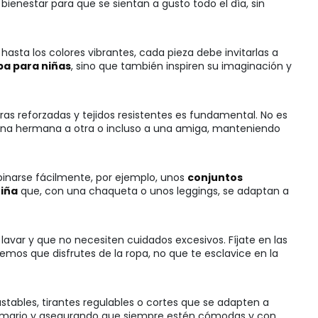
bienestar para que se sientan a gusto todo el día, sin
asta los colores vibrantes, cada pieza debe invitarlas a
pa para niñas
, sino que también inspiren su imaginación y
ras reforzadas y tejidos resistentes es fundamental. No es
 una hermana a otra o incluso a una amiga, manteniendo
binarse fácilmente, por ejemplo, unos
conjuntos
niña
que, con una chaqueta o unos leggings, se adaptan a
lavar y que no necesiten cuidados excesivos. Fíjate en las
os que disfrutes de la ropa, no que te esclavice en la
ustables, tirantes regulables o cortes que se adapten a
l armario y asegurando que siempre estén cómodas y con