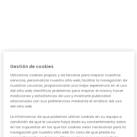
día a día: ¿necesita algo para el cole, para jugar sin
parar o para alguna ocasión especial? Nuestra guía te
ayudará a acertar en cada elección, asegurando que
cada prenda sea una inversión inteligente en su
felicidad y estilo. Vamos a ver los puntos clave para
conseguir esa
calidad de ropa infantil
que tanto nos
importa.
CARACTERÍSTICAS DE ROPA PARA NIÑAS:
• La comodidad es reina:
Cuando hablamos de
ropa casual para niñas
, la
Gestión de cookies
comodidad es lo primero. Las peques no paran, saltan,
Utilizamos cookies propias y de terceros para mejorar nuestros
corren, exploran... así que necesitan tejidos suaves,
servicios, personalizar nuestro sitio web, facilitar la navegación de
transpirables y que permitan total libertad de
nuestros usuarios, proporcionarle una mejor experiencia en el uso
movimiento. ¡Olvídate de esas prendas que pican o
del sitio web, identificar problemas para mejorar el mismo, hacer
aprietan! En Boboli, cada diseño piensa en su bienestar
mediciones y estadísticas de uso y mostrarle publicidad
para que se sientan a gusto todo el día, sin importar la
relacionada con sus preferencias mediante el análisis del uso
del sitio web.
aventura.
• Diseño y creatividad sin límites:
Le informamos de que podemos utilizar cookies en su equipo a
Para que la
moda infantil para niña
sea un éxito,
condición de que el usuario haya dado su consentimiento, salvo
en los supuestos en los que las cookies sean necesarias para la
tiene que reflejar su personalidad. Desde los
navegación por nuestro sitio web. En caso de que preste su
estampados más atrevidos hasta los colores vibrantes,