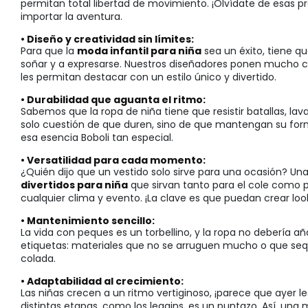
permitan total libertad de movimiento. ¡Olvídate de esas pr
importar la aventura.
• Diseño y creatividad sin límites:
Para que la
moda infantil para niña
sea un éxito, tiene qu
soñar y a expresarse. Nuestros diseñadores ponen mucho ca
les permitan destacar con un estilo único y divertido.
• Durabilidad que aguanta el ritmo:
Sabemos que la ropa de niña tiene que resistir batallas, la
solo cuestión de que duren, sino de que mantengan su form
esa esencia Boboli tan especial.
• Versatilidad para cada momento:
¿Quién dijo que un vestido solo sirve para una ocasión? U
divertidos para niña
que sirvan tanto para el cole como 
cualquier clima y evento. ¡La clave es que puedan crear loo
• Mantenimiento sencillo:
La vida con peques es un torbellino, y la ropa no debería a
etiquetas: materiales que no se arruguen mucho o que sequ
colada.
• Adaptabilidad al crecimiento:
Las niñas crecen a un ritmo vertiginoso, ¡parece que ayer l
distintas etapas, como los leggins, es un puntazo. Así, u