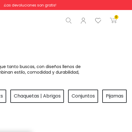
¡Las devoluciones son gratis!
Total
0,00 €
0
Comenzar pedido
ue tanto buscas, con diseños llenos de
binan estilo, comodidad y durabilidad,
ts
Chaquetas | Abrigos
Conjuntos
Pijamas