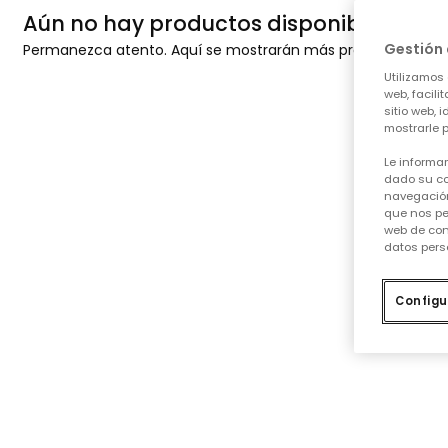
Aún no hay productos disponibles
Gestión 
Permanezca atento. Aquí se mostrarán más productos a me
Utilizamos 
web, facili
sitio web, 
mostrarle p
Le informa
dado su co
navegación
que nos pe
web de con
datos pers
Configu