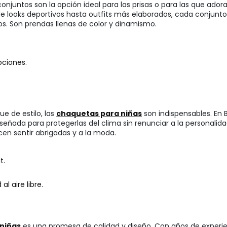
 conjuntos son la opción ideal para las prisas o para las que ador
 looks deportivos hasta outfits más elaborados, cada conjunto e
. Son prendas llenas de color y dinamismo.
pciones.
e de estilo, las
chaquetas para niñas
son indispensables. En
 diseñada para protegerlas del clima sin renunciar a la persona
cen sentir abrigadas y a la moda.
t.
l aire libre.
 niñas
es una promesa de calidad y diseño. Con años de experien