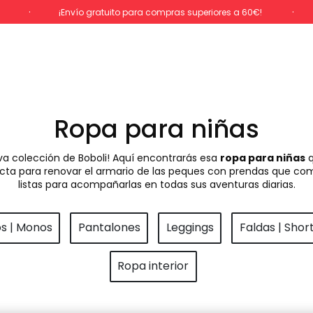
%
¡Envío gratuito para compras superiores a 60€!
Ropa para niñas
va colección de Boboli! Aquí encontrarás esa
ropa para niñas
q
rfecta para renovar el armario de las peques con prendas que com
listas para acompañarlas en todas sus aventuras diarias.
os | Monos
Pantalones
Leggings
Faldas | Shor
Ropa interior