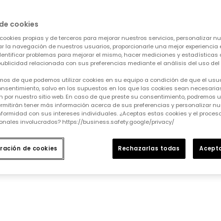
de cookies
dida que se vayan añadiendo.
cookies propias y de terceros para mejorar nuestros servicios, personalizar nue
tar la navegación de nuestros usuarios, proporcionarle una mejor experiencia 
identificar problemas para mejorar el mismo, hacer mediciones y estadísticas 
ublicidad relacionada con sus preferencias mediante el análisis del uso del s
mos de que podemos utilizar cookies en su equipo a condición de que el usu
nsentimiento, salvo en los supuestos en los que las cookies sean necesarias
 por nuestro sitio web. En caso de que preste su consentimiento, podremos ut
rmitirán tener más información acerca de sus preferencias y personalizar nue
formidad con sus intereses individuales. ¿Aceptas estas cookies y el proce
onales involucrados? https://business.safety.google/privacy/
ración de cookies
Rechazarlas todas
Acepta