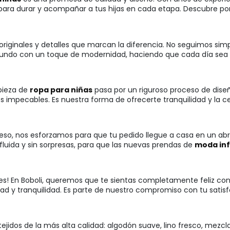
ara durar y acompañar a tus hijas en cada etapa. Descubre por 
originales y detalles que marcan la diferencia. No seguimos si
undo con un toque de modernidad, haciendo que cada día sea un
pieza de
ropa para niñas
pasa por un riguroso proceso de dise
s impecables. Es nuestra forma de ofrecerte tranquilidad y la 
so, nos esforzamos para que tu pedido llegue a casa en un abrir
fluida y sin sorpresas, para que las nuevas prendas de
moda inf
ocupes! En Boboli, queremos que te sientas completamente feliz 
lidad y tranquilidad. Es parte de nuestro compromiso con tu sati
 tejidos de la más alta calidad: algodón suave, lino fresco, mezc