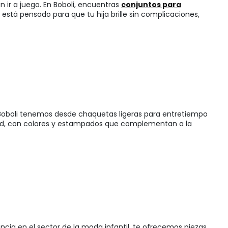
an ir a juego. En Boboli, encuentras
conjuntos para
stá pensado para que tu hija brille sin complicaciones,
 Boboli tenemos desde chaquetas ligeras para entretiempo
lidad, con colores y estampados que complementan a la
cia en el sector de la moda infantil, te ofrecemos piezas