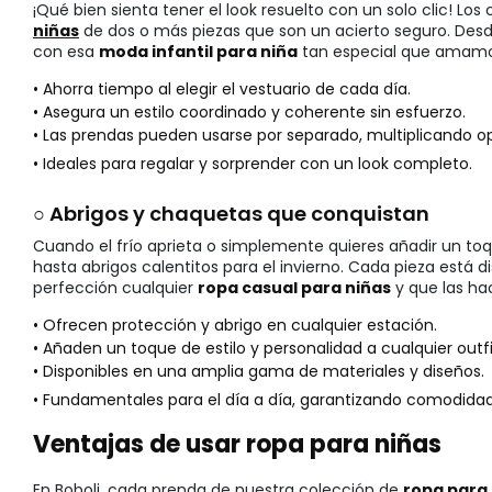
¡Qué bien sienta tener el look resuelto con un solo clic! Los
niñas
de dos o más piezas que son un acierto seguro. Desde
con esa
moda infantil para niña
tan especial que amamos
• Ahorra tiempo al elegir el vestuario de cada día.
• Asegura un estilo coordinado y coherente sin esfuerzo.
• Las prendas pueden usarse por separado, multiplicando o
• Ideales para regalar y sorprender con un look completo.
○ Abrigos y chaquetas que conquistan
Cuando el frío aprieta o simplemente quieres añadir un toqu
hasta abrigos calentitos para el invierno. Cada pieza está
perfección cualquier
ropa casual para niñas
y que las ha
• Ofrecen protección y abrigo en cualquier estación.
• Añaden un toque de estilo y personalidad a cualquier outfi
• Disponibles en una amplia gama de materiales y diseños.
• Fundamentales para el día a día, garantizando comodidad a
Ventajas de usar ropa para niñas
En Boboli, cada prenda de nuestra colección de
ropa para