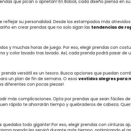
endas que pican o aprietan! En Boboli, cada diseño piensa en su 
e reflejar su personalidad. Desde los estampados más atrevidos h
riño en crear prendas que no solo sigan las
tendencias de ro
vados y muchas horas de juego. Por eso, elegir prendas con costu
a y color lavado tras lavado. Así, cada prenda podrá pasar de
na prenda versátil es un tesoro. Busca opciones que puedan com
para un plan de fin de semana. O esos
vestidos alegres para 
ks diferentes con pocas piezas!
ñadir más complicaciones. Opta por prendas que sean fáciles de 
en rápido te ahorrarán tiempo y quebraderos de cabeza. Querem
es quedaba todo gigante! Por eso, elegir prendas con cinturas aj
na misma prenda les servirá durante más tiempo, optimizando e