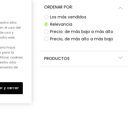
ORDENAR POR:
Los más vendidos
stro sitio
Relevancia
en el uso del
Precio: de más bajo a más alto
de uso y
itio web.
Precio, de más alto a más bajo
ario haya
 para la
ilizar cookies
PRODUCTOS
stro sitio
samiento de
r y cerrar