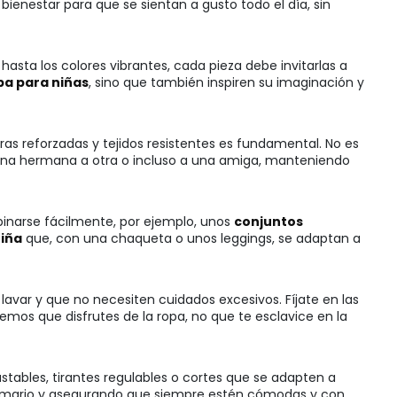
bienestar para que se sientan a gusto todo el día, sin
asta los colores vibrantes, cada pieza debe invitarlas a
pa para niñas
, sino que también inspiren su imaginación y
ras reforzadas y tejidos resistentes es fundamental. No es
 una hermana a otra o incluso a una amiga, manteniendo
binarse fácilmente, por ejemplo, unos
conjuntos
niña
que, con una chaqueta o unos leggings, se adaptan a
lavar y que no necesiten cuidados excesivos. Fíjate en las
os que disfrutes de la ropa, no que te esclavice en la
ustables, tirantes regulables o cortes que se adapten a
l armario y asegurando que siempre estén cómodas y con