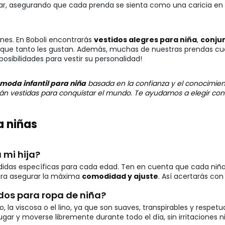
lar, asegurando que cada prenda se sienta como una caricia en s
ones. En Boboli encontrarás
vestidos alegres para niña
,
conjun
que tanto les gustan. Además, muchas de nuestras prendas cue
posibilidades para vestir su personalidad!
moda infantil para niña
basada en la confianza y el conocimien
stán vestidas para conquistar el mundo. Te ayudamos a elegir co
a niñas
 mi hija?
edidas específicas para cada edad. Ten en cuenta que cada niña 
ara asegurar la máxima
comodidad y ajuste
. Así acertarás con
dos para ropa de niña?
 viscosa o el lino, ya que son suaves, transpirables y respetuo
r y moverse libremente durante todo el día, sin irritaciones ni 