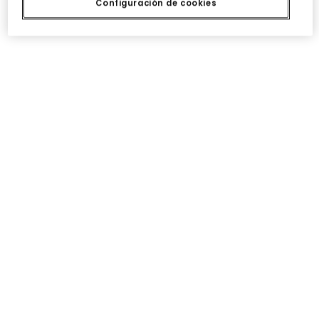
35,95 €
35,95 €
Configuración de cookies
Vestido felpa amarillo con parches de emoticonos
Chaqueta punto niña azul marino bordado flores
35,95 €
32,95 €