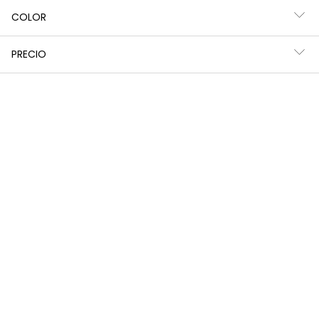
COLOR
PRECIO
Chaquetón felpa niña azul petróleo estampado geométrico
Parka tejido técnico niña azul marino acolchada
55,95 €
55,95 €