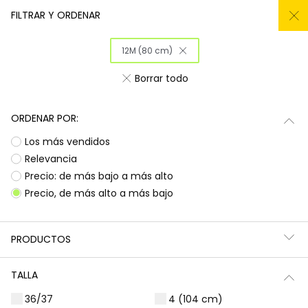
REMATE TODO DEL -50% AL -60%
FILTRAR Y ORDENAR
0
12M (80 cm)
Inicio
Niña
Ropa
Borrar todo
Ropa para niñas
ORDENAR POR:
¡Prepárate para deslumbrar con la nueva
Subtotal
0,00 €
Los más vendidos
colección de Boboli! Aquí encontrarás
esa
ropa para niñas
que tanto buscas, con
Total
0,00 €
Relevancia
diseños llenos de color y alegría. Es la
Precio: de más bajo a más alto
oportunidad perfecta para renovar el armario
Continua
Comenzar pedido
Precio, de más alto a más bajo
de las peques con prendas que combinan
estilo, comodidad y durabilidad, listas para
acompañarlas en todas sus aventuras diarias.
PRODUCTOS
Camisetas | Blusas
Sudaderas | Jerséis
TALLA
36/37
4 (104 cm)