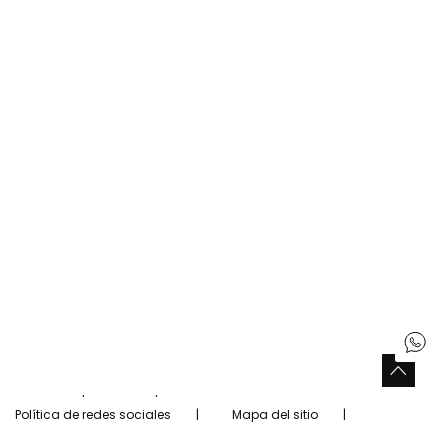
Resuelve tus dudas
Tiendas Boboli
Encuentre una tienda cerca de usted
Buscar tiendas
Siguenos
Facebook
Twitter
Instagram
Pinterest
Youtube
Tiktok
España
Español (Spanish)
Copyright © Boboli 2026.
Aviso legal
Política de privacidad y cookies
Política de redes sociales
Mapa del sitio
Configuración de cookies