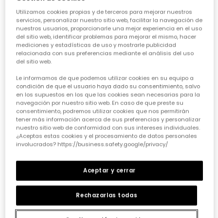
Utilizamos cookies propias y de terceros para mejorar nuestros
servicios, personalizar nuestro sitio web, facilitar la navegación de
nuestros usuarios, proporcionarle una mejor experiencia en el uso
del sitio web, identificar problemas para mejorar el mismo, hacer
mediciones y estadísticas de uso y mostrarle publicidad
relacionada con sus preferencias mediante el análisis del uso
del sitio web.
Jersey niña blanco estampado de flores
Vestido beige con flores de crochet
Le informamos de que podemos utilizar cookies en su equipo a
35,95 €
35,95 €
condición de que el usuario haya dado su consentimiento, salvo
en los supuestos en los que las cookies sean necesarias para la
navegación por nuestro sitio web. En caso de que preste su
consentimiento, podremos utilizar cookies que nos permitirán
tener más información acerca de sus preferencias y personalizar
nuestro sitio web de conformidad con sus intereses individuales.
¿Aceptas estas cookies y el procesamiento de datos personales
involucrados? https://business.safety.google/privacy/
Aceptar y cerrar
Rechazarlas todas
Jersey blanco niña estampado de flores
Jersey beige niña con flores de crochet