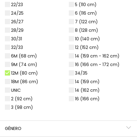
22/23
5 (110 cm)
Filtros
95 productos
24/25
6 (116 cm)
26/27
7 (122 cm)
28/29
8 (128 cm)
30/31
10 (140 cm)
32/33
12 (152 cm)
6M (68 cm)
14 (159 cm - 162 cm)
9M (74 cm)
16 (166 cm - 172 cm)
12M (80 cm)
34/35
18M (86 cm)
14 (159 cm)
UNIC
14 (162 cm)
2 (92 cm)
16 (166 cm)
Parka tejido técnico niña azul marino estampado flores
Parka reversible tejido técnico niña azul petróleo
3 (98 cm)
59,95 €
59,95 €
GÉNERO