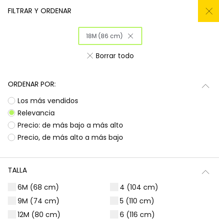
REMATE TODO DEL -50% AL -60%
FILTRAR Y ORDENAR
0
18M (86 cm)
Inicio
Niña
Ropa
Borrar todo
Ropa para niñas
ORDENAR POR:
¡Prepárate para deslumbrar con la nueva
Subtotal
0,00 €
Los más vendidos
colección de Boboli! Aquí encontrarás
esa
ropa para niñas
que tanto buscas, con
Total
0,00 €
Relevancia
diseños llenos de color y alegría. Es la
Precio: de más bajo a más alto
oportunidad perfecta para renovar el armario
Continua
Comenzar pedido
Precio, de más alto a más bajo
de las peques con prendas que combinan
estilo, comodidad y durabilidad, listas para
acompañarlas en todas sus aventuras diarias.
TALLA
Camisetas | Blusas
Sudaderas | Jerséis
6M (68 cm)
4 (104 cm)
9M (74 cm)
5 (110 cm)
12M (80 cm)
6 (116 cm)