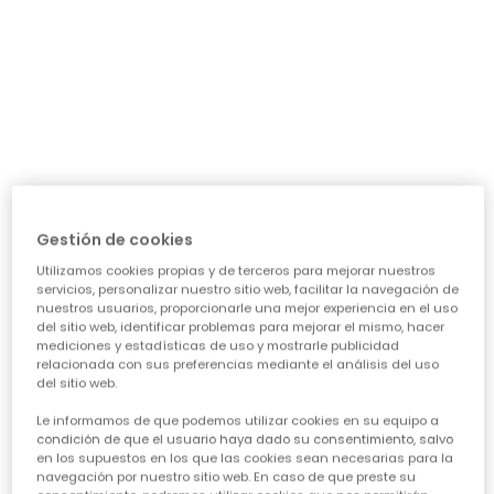
día a día: ¿necesita algo para el cole, para jugar sin
parar o para alguna ocasión especial? Nuestra guía te
ayudará a acertar en cada elección, asegurando que
cada prenda sea una inversión inteligente en su
felicidad y estilo. Vamos a ver los puntos clave para
conseguir esa
calidad de ropa infantil
que tanto nos
importa.
CARACTERÍSTICAS DE ROPA PARA NIÑAS:
• La comodidad es reina:
Cuando hablamos de
ropa casual para niñas
, la
Gestión de cookies
comodidad es lo primero. Las peques no paran, saltan,
Utilizamos cookies propias y de terceros para mejorar nuestros
corren, exploran... así que necesitan tejidos suaves,
servicios, personalizar nuestro sitio web, facilitar la navegación de
transpirables y que permitan total libertad de
nuestros usuarios, proporcionarle una mejor experiencia en el uso
movimiento. ¡Olvídate de esas prendas que pican o
del sitio web, identificar problemas para mejorar el mismo, hacer
aprietan! En Boboli, cada diseño piensa en su bienestar
mediciones y estadísticas de uso y mostrarle publicidad
para que se sientan a gusto todo el día, sin importar la
relacionada con sus preferencias mediante el análisis del uso
del sitio web.
aventura.
• Diseño y creatividad sin límites:
Le informamos de que podemos utilizar cookies en su equipo a
Para que la
moda infantil para niña
sea un éxito,
condición de que el usuario haya dado su consentimiento, salvo
en los supuestos en los que las cookies sean necesarias para la
tiene que reflejar su personalidad. Desde los
navegación por nuestro sitio web. En caso de que preste su
estampados más atrevidos hasta los colores vibrantes,