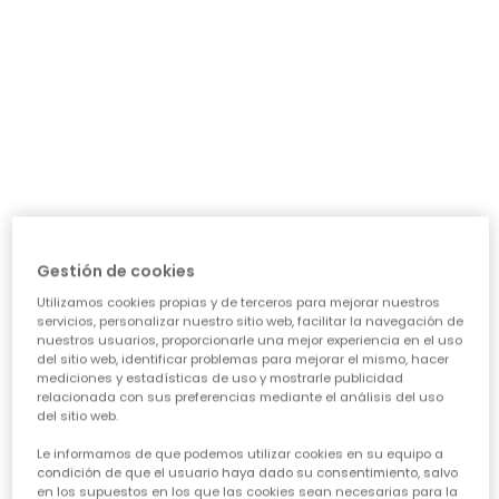
precio de temporada
Guía de compra de ropa para
niñas
Elegir la ropa ideal para nuestras niñas puede ser todo
un reto, ¡pero también una aventura emocionante!
Queremos prendas que las hagan sentir cómodas,
Gestión de cookies
seguras y con esa chispa que las define. Piensa en su
día a día: ¿necesita algo para el cole, para jugar sin
Utilizamos cookies propias y de terceros para mejorar nuestros
parar o para alguna ocasión especial? Nuestra guía te
servicios, personalizar nuestro sitio web, facilitar la navegación de
ayudará a acertar en cada elección, asegurando que
nuestros usuarios, proporcionarle una mejor experiencia en el uso
cada prenda sea una inversión inteligente en su
del sitio web, identificar problemas para mejorar el mismo, hacer
felicidad y estilo. Vamos a ver los puntos clave para
mediciones y estadísticas de uso y mostrarle publicidad
conseguir esa
calidad de ropa infantil
que tanto nos
relacionada con sus preferencias mediante el análisis del uso
del sitio web.
importa.
Le informamos de que podemos utilizar cookies en su equipo a
CARACTERÍSTICAS DE ROPA PARA NIÑAS:
condición de que el usuario haya dado su consentimiento, salvo
en los supuestos en los que las cookies sean necesarias para la